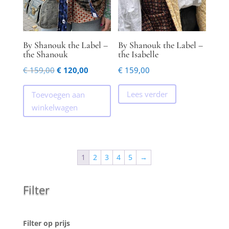
By Shanouk the Label –
By Shanouk the Label –
the Shanouk
the Isabelle
Oorspronkelijke
Huidige
€
159,00
€
120,00
€
159,00
prijs
prijs
Lees verder
Toevoegen aan
was:
is:
winkelwagen
€ 159,00.
€ 120,00.
1
2
3
4
5
→
Filter
Filter op prijs