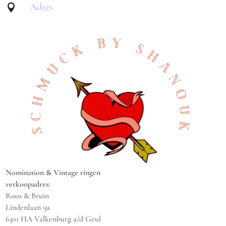
Adres

Nomination & Vintage ringen
verkoopadres:
Roos & Bruin
Lindenlaan 9a
6301 HA Valkenburg a/d Geul