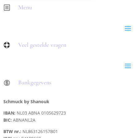
Menu
b
Veel gestelde vragen

Bankgegevens

Schmuck by Shanouk
IBAN:
NL03 ABNA 0105629723
BIC:
ABNANL2A
BTW nr.:
NL863126157B01