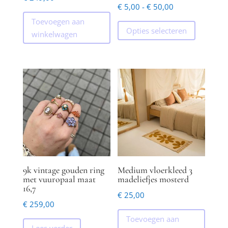
Prijsklasse:
€
5,00
-
€
50,00
€ 5,00
Dit
Toevoegen aan
Opties selecteren
tot
product
winkelwagen
€ 50,00
heeft
meerder
variaties.
Deze
optie
kan
gekozen
worden
op
de
9k vintage gouden ring
Medium vloerkleed 3
productp
met vuuropaal maat
madeliefjes mosterd
16,7
€
25,00
€
259,00
Toevoegen aan
Lees verder