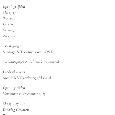
Openingstijden
Ma 13-17
Wo 11-17
Do 11-17
Vr 11-17
Za 13-17
”Vestiging 2”
Vintage & Treasures we LOVE
Tierlantijntjes & Schmuck by shanouk
Lindenlaan 2a
6301 HB Valkenburg a/d Geul
Openingstijden
November & December 2025
Ma 13 – 17 uur
Dinsdag Gesloten