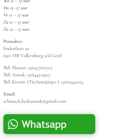
Wo 11 – 17 uur
Do 13 -17 uur
Vr 11 – 17 uur
Za 11 – 17 uur
Zo 12 – 17 uur
Postadres
lindenlaan 2a
6301 HB Valkenburg a/d Geul
Tel.
Sharon +31647760705
Tel.
Anouk +31644513305
Tel.
Kirstin (Tierlantijntjes ) +31619431023
Email
:
schmuck.byshanouk@gmail.com