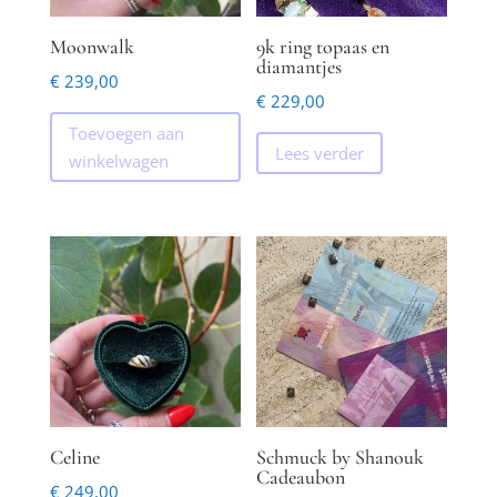
Moonwalk
9k ring topaas en
diamantjes
€
239,00
€
229,00
Toevoegen aan
Lees verder
winkelwagen
Celine
Schmuck by Shanouk
Cadeaubon
€
249,00