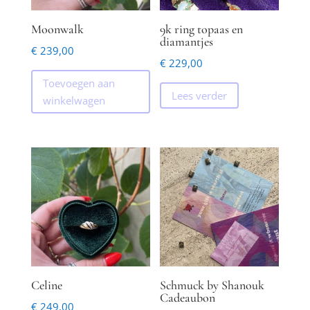
Moonwalk
9k ring topaas en
diamantjes
€
239,00
€
229,00
Toevoegen aan
Lees verder
winkelwagen
Celine
Schmuck by Shanouk
Cadeaubon
€
249,00