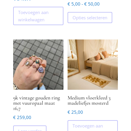
Prijsklasse:
€
5,00
-
€
50,00
€ 5,00
Dit
Toevoegen aan
Opties selecteren
tot
product
winkelwagen
€ 50,00
heeft
meerder
variaties.
Deze
optie
kan
gekozen
worden
op
de
9k vintage gouden ring
Medium vloerkleed 3
productp
met vuuropaal maat
madeliefjes mosterd
16,7
€
25,00
€
259,00
Toevoegen aan
Lees verder