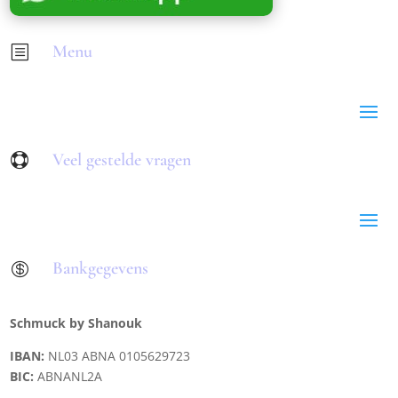
Menu
b
Veel gestelde vragen

Bankgegevens

Schmuck by Shanouk
IBAN:
NL03 ABNA 0105629723
BIC:
ABNANL2A