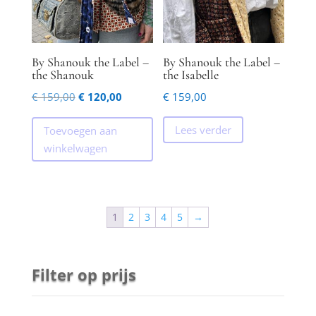
By Shanouk the Label –
By Shanouk the Label –
the Shanouk
the Isabelle
Oorspronkelijke
Huidige
€
159,00
€
120,00
€
159,00
prijs
prijs
Lees verder
Toevoegen aan
was:
is:
winkelwagen
€ 159,00.
€ 120,00.
1
2
3
4
5
→
Filter op prijs