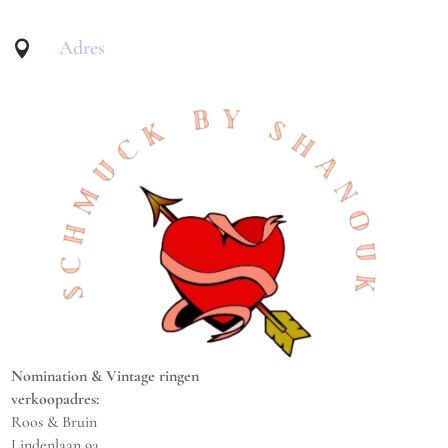
Adres

Nomination & Vintage ringen
verkoopadres:
Roos & Bruin
Lindenlaan 9a