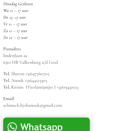
Dinsdag Gesloten
Wo 11 – 17 uur
Do 13 -17 uur
Vr 11 – 17 uur
Za 11 – 17 uur
Zo 12 – 17 uur
Postadres
lindenlaan 2a
6301 HB Valkenburg a/d Geul
Tel.
Sharon +31647760705
Tel.
Anouk +31644513305
Tel.
Kirstin (Tierlantijntjes ) +31619431023
Email
:
schmuck.byshanouk@gmail.com