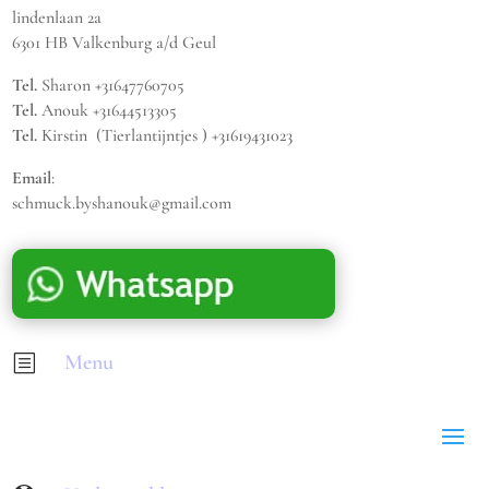
lindenlaan 2a
6301 HB Valkenburg a/d Geul
Tel.
Sharon +31647760705
Tel.
Anouk +31644513305
Tel.
Kirstin (Tierlantijntjes ) +31619431023
Email
:
schmuck.byshanouk@gmail.com
Menu
b