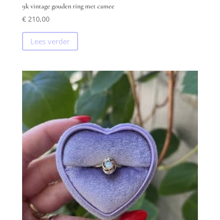
9k vintage gouden ring met camee
€
210,00
Lees verder