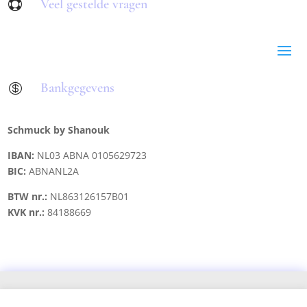
Veel gestelde vragen

Bankgegevens

Schmuck by Shanouk
IBAN:
NL03 ABNA 0105629723
BIC:
ABNANL2A
BTW nr.:
NL863126157B01
KVK nr.:
84188669
Copyright © 2021 schmuck.byshanouk@gmail.com