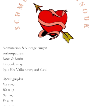
Nomination & Vintage ringen
verkoopadres:
Roos & Bruin
Lindenlaan 9a
6301 HA Valkenburg a/d Geul
Openingstijden
Ma 13-17
Wo 11-17
Do 11-17
Vr 11-17