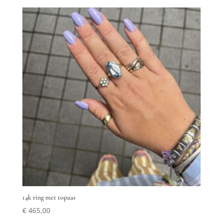
14k ring met topaas
€
465,00