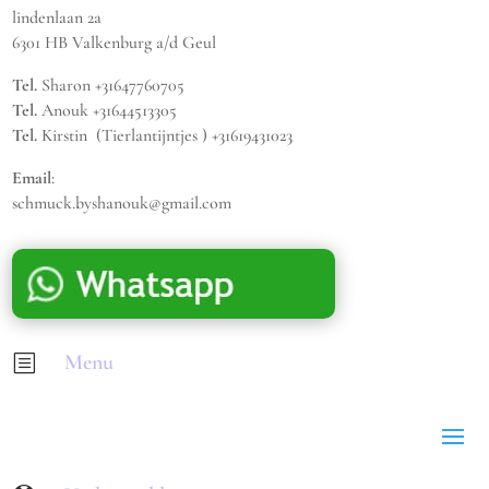
lindenlaan 2a
6301 HB Valkenburg a/d Geul
Tel.
Sharon +31647760705
Tel.
Anouk +31644513305
Tel.
Kirstin (Tierlantijntjes ) +31619431023
Email
:
schmuck.byshanouk@gmail.com
Menu
b