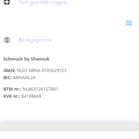
Veel gestelde vragen

Bankgegevens

Schmuck by Shanouk
IBAN:
NL03 ABNA 0105629723
BIC:
ABNANL2A
BTW nr.:
NL863126157B01
KVK nr.:
84188669
Copyright © 2021 schmuck.byshanouk@gmail.com