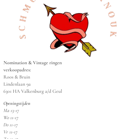
Nomination & Vintage ringen
verkoopadres:
Roos & Bruin
Lindenlaan 9a
6301 HA Valkenburg a/d Geul
Openingstijden
Ma 13-17
Wo 11-17
Do 11-17
Vr 11-17