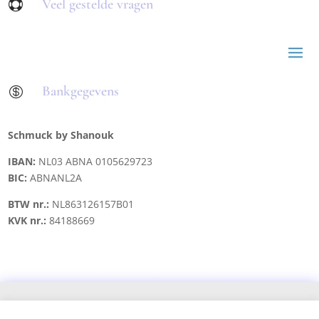
Veel gestelde vragen

Bankgegevens

Schmuck by Shanouk
IBAN:
NL03 ABNA 0105629723
BIC:
ABNANL2A
BTW nr.:
NL863126157B01
KVK nr.:
84188669
Copyright © 2021 schmuck.byshanouk@gmail.com