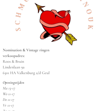
Nomination & Vintage ringen
verkoopadres:
Roos & Bruin
Lindenlaan 9a
6301 HA Valkenburg a/d Geul
Openingstijden
Ma 13-17
Wo 11-17
Do 11-17
Vr 11-17