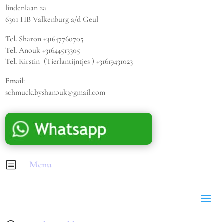
lindenlaan 2a
6301 HB Valkenburg a/d Geul
Tel.
Sharon +31647760705
Tel.
Anouk +31644513305
Tel.
Kirstin (Tierlantijntjes ) +31619431023
Email
:
schmuck.byshanouk@gmail.com
Menu
b