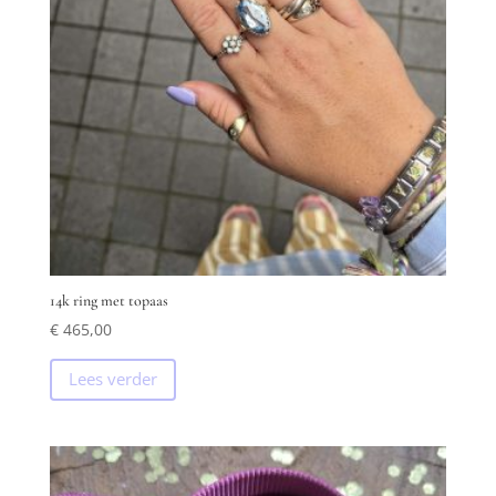
14k ring met topaas
€
465,00
Lees verder