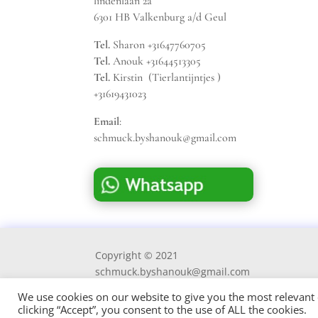
lindenlaan 2a
6301 HB Valkenburg a/d Geul
Tel.
Sharon +31647760705
Tel.
Anouk +31644513305
Tel.
Kirstin (Tierlantijntjes )
+31619431023
Email
:
schmuck.byshanouk@gmail.com
Copyright © 2021
schmuck.byshanouk@gmail.com
We use cookies on our website to give you the most relevant
clicking “Accept”, you consent to the use of ALL the cookies.