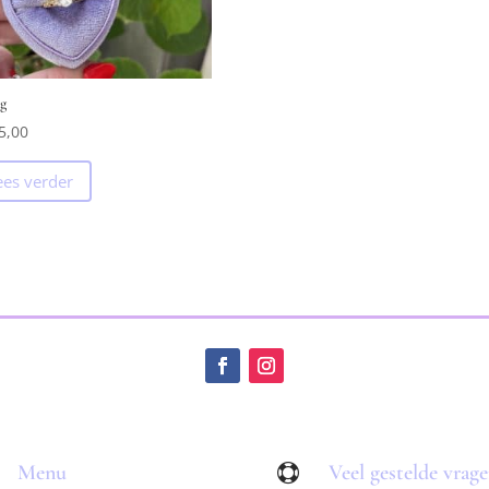
g
5,00
ees verder
Menu
Veel gestelde vrag
