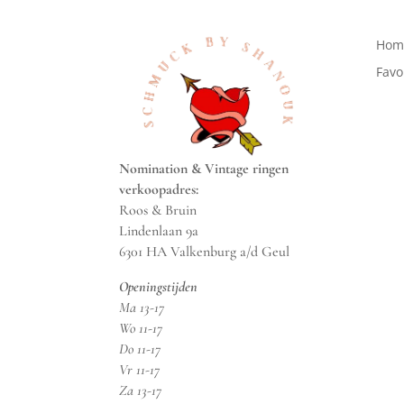
Hom
Favo
Nomination & Vintage ringen
verkoopadres:
Roos & Bruin
Lindenlaan 9a
6301 HA Valkenburg a/d Geul
Openingstijden
Ma 13-17
Wo 11-17
Do 11-17
Vr 11-17
Za 13-17