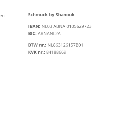
Schmuck by Shanouk
len
IBAN:
NL03 ABNA 0105629723
BIC:
ABNANL2A
BTW nr.:
NL863126157B01
KVK nr.:
84188669