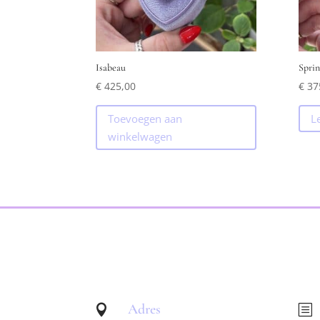
Isabeau
Sprin
€
425,00
€
37
Toevoegen aan
L
winkelwagen
Adres

b