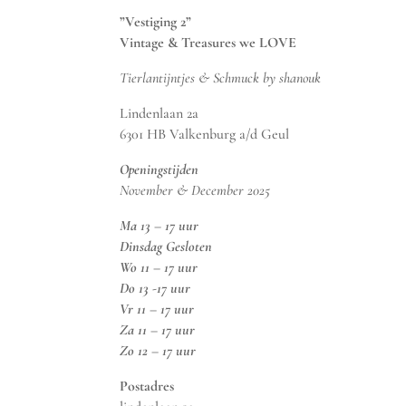
”Vestiging 2”
Vintage & Treasures we LOVE
Tierlantijntjes & Schmuck by shanouk
Lindenlaan 2a
6301 HB Valkenburg a/d Geul
Openingstijden
November & December 2025
Ma 13 – 17 uur
Dinsdag Gesloten
Wo 11 – 17 uur
Do 13 -17 uur
Vr 11 – 17 uur
Za 11 – 17 uur
Zo 12 – 17 uur
Postadres