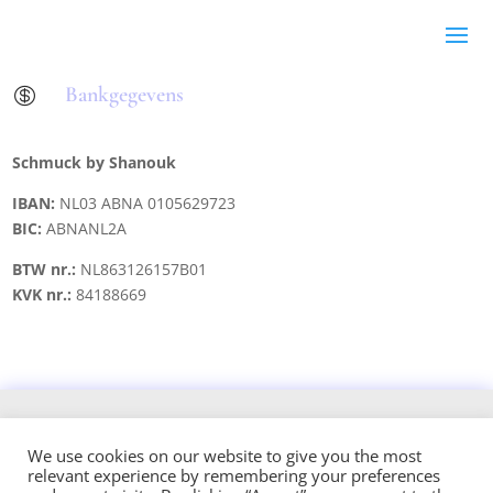
Bankgegevens

Schmuck by Shanouk
IBAN:
NL03 ABNA 0105629723
BIC:
ABNANL2A
BTW nr.:
NL863126157B01
KVK nr.:
84188669
Copyright © 2021 schmuck.byshanouk@gmail.com
We use cookies on our website to give you the most
relevant experience by remembering your preferences