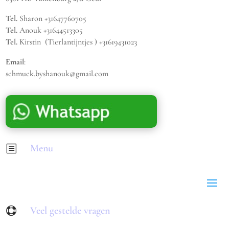
Tel.
Sharon +31647760705
Tel.
Anouk +31644513305
Tel.
Kirstin (Tierlantijntjes ) +31619431023
Email
:
schmuck.byshanouk@gmail.com
Menu
b
Veel gestelde vragen
