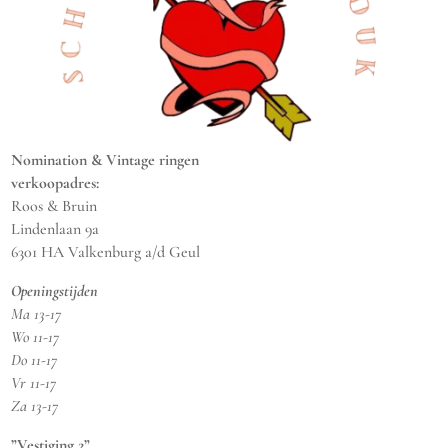
Nomination & Vintage ringen
verkoopadres:
Roos & Bruin
Lindenlaan 9a
6301 HA Valkenburg a/d Geul
Openingstijden
Ma 13-17
Wo 11-17
Do 11-17
Vr 11-17
Za 13-17
”Vestiging 2”