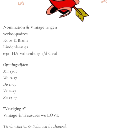
Nomination & Vintage ringen
verkoopadres:
Roos & Bruin
Lindenlaan 9a
6301 HA Valkenburg a/d Geul
Openingstijden
Ma 13-17
Wo 11-17
Do 11-17
Vr 11-17
Za 13-17
”Vestiging 2”
Vintage & Treasures we LOVE
Tierlantijntjes & Schmuck by shanouk