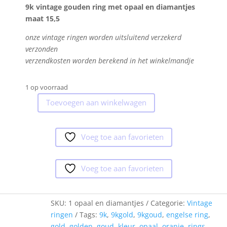
9k vintage gouden ring met opaal en diamantjes
maat 15,5
onze vintage ringen worden uitsluitend verzekerd
verzonden
verzendkosten worden berekend in het winkelmandje
1 op voorraad
Toevoegen aan winkelwagen
9k
vintage
gouden
Voeg toe aan favorieten
ring
met
een
Voeg toe aan favorieten
opaal
en
diamantjes
SKU:
1 opaal en diamantjes
Categorie:
Vintage
aantal
ringen
Tags:
9k
,
9kgold
,
9kgoud
,
engelse ring
,
gold
,
golden
,
goud
,
kleur
,
opaal
,
oranje
,
rings
,