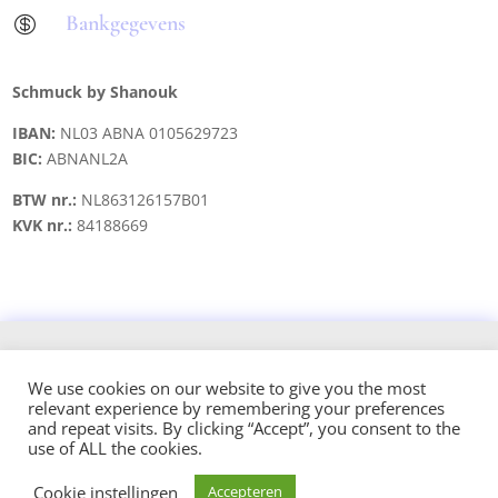
Bankgegevens

Schmuck by Shanouk
IBAN:
NL03 ABNA 0105629723
BIC:
ABNANL2A
BTW nr.:
NL863126157B01
KVK nr.:
84188669
Copyright © 2021 schmuck.byshanouk@gmail.com
We use cookies on our website to give you the most
relevant experience by remembering your preferences
Design and hosted by:
and repeat visits. By clicking “Accept”, you consent to the
use of ALL the cookies.
Cookie instellingen
Accepteren