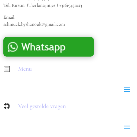
Tel.
Kirstin (Tierlantijntjes ) +31619431023
Email
:
schmuck.byshanouk@gmail.com
Menu
b
Veel gestelde vragen
