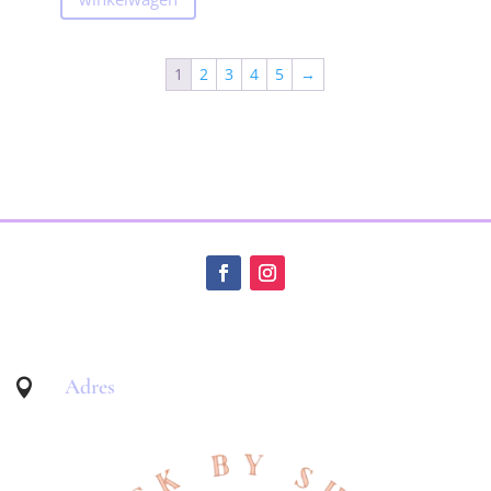
1
2
3
4
5
→
Adres
