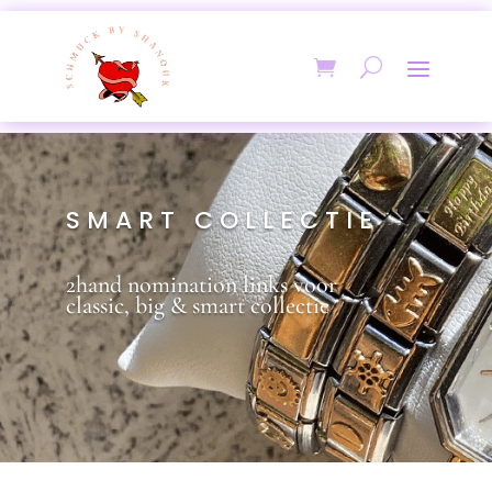
SMART COLLECTIE
2hand nomination links voor
classic, big & smart collectie