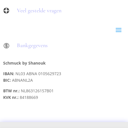
Veel gestelde vragen

Bankgegevens

Schmuck by Shanouk
IBAN:
NL03 ABNA 0105629723
BIC:
ABNANL2A
BTW nr.:
NL863126157B01
KVK nr.:
84188669