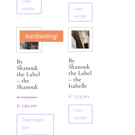
was:
Lees
prijs
€ 159,00.
Lees
verder
is:
verder
€ 120,00.
Aanbieding!
By
By
Shanouk
Shanouk
the Label
the Label
– the
– the
Isabelle
Shanouk
€
159,00
Oorspronkelijke
€
159,00
prijs
Huidige
€
120,00
Lees
was:
prijs
verder
€ 159,00.
Toevoegen
is:
aan
€ 120,00.
winkelwagen