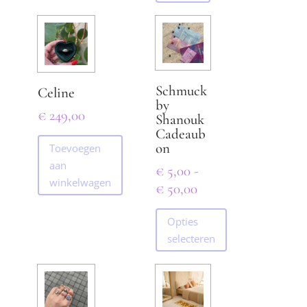
Schmuck
Celine
by
€
249,00
Shanouk
Cadeaub
on
Toevoegen
aan
€
5,00
-
winkelwagen
Prijsklasse:
€
50,00
€ 5,00
Opties
tot
selecteren
€ 50,00
Dit
product
heeft