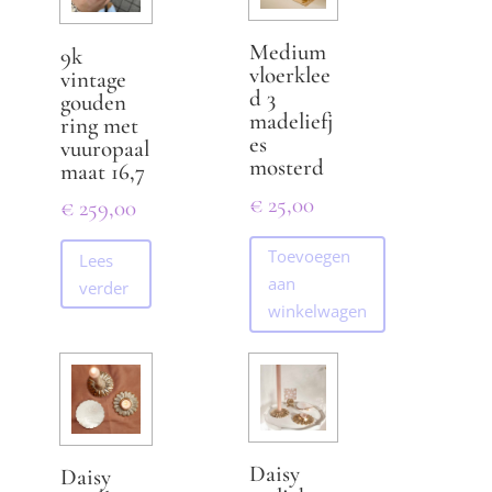
meerdere
variaties.
Medium
9k
Deze
vloerklee
vintage
optie
d 3
gouden
madeliefj
ring met
kan
es
vuuropaal
gekozen
mosterd
maat 16,7
worden
€
25,00
€
259,00
op
de
Toevoegen
Lees
productpagina
aan
verder
winkelwagen
Daisy
Daisy