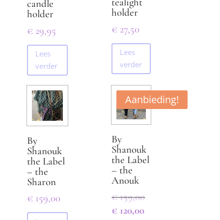
tealight
candle
holder
holder
€
27,50
€
29,95
Lees
Lees
verder
verder
Aanbieding!
By
By
Shanouk
Shanouk
the Label
the Label
– the
– the
Anouk
Sharon
Oorspronkelijke
€
159,00
€
159,00
prijs
Huidige
€
120,00