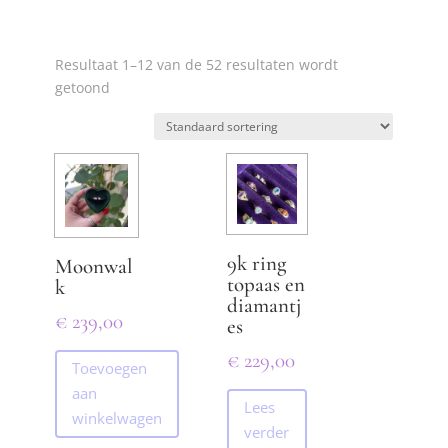
Resultaat 1–12 van de 52 resultaten wordt
getoond
9k ring
Moonwal
topaas en
k
diamantj
€
239,00
es
€
229,00
Toevoegen
aan
Lees
winkelwagen
verder