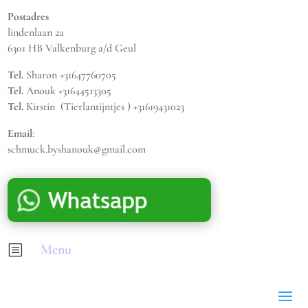
Postadres
lindenlaan 2a
6301 HB Valkenburg a/d Geul
Tel.
Sharon +31647760705
Tel.
Anouk +31644513305
Tel.
Kirstin (Tierlantijntjes ) +31619431023
Email
:
schmuck.byshanouk@gmail.com
Menu
b