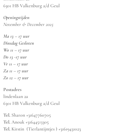
6301 HB Valkenburg a/d Geul
Openingstijden
November & December 2025
Ma 13 – 17 uur
Dinsdag Gesloten
Wo 11 – 17 uur
Do 13 -17 uur
Vr 11 – 17 uur
Za 11 – 17 uur
Zo 12 – 17 uur
Postadres
lindenlaan 2a
6301 HB Valkenburg a/d Geul
Tel.
Sharon +31647760705
Tel.
Anouk +31644513305
Tel.
Kirstin (Tierlantijntjes ) +31619431023