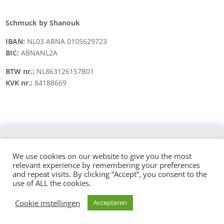
Schmuck by Shanouk
IBAN:
NL03 ABNA 0105629723
BIC:
ABNANL2A
BTW nr.:
NL863126157B01
KVK nr.:
84188669
Copyright © 2021 schmuck.byshanouk@gmail.com
We use cookies on our website to give you the most
relevant experience by remembering your preferences
Design and hosted by:
and repeat visits. By clicking “Accept”, you consent to the
use of ALL the cookies.
Cookie instellingen
Accepteren