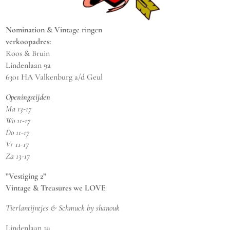
Nomination & Vintage ringen
verkoopadres:
Roos & Bruin
Lindenlaan 9a
6301 HA Valkenburg a/d Geul
Openingstijden
Ma 13-17
Wo 11-17
Do 11-17
Vr 11-17
Za 13-17
”Vestiging 2”
Vintage & Treasures we LOVE
Tierlantijntjes & Schmuck by shanouk
Lindenlaan 2a