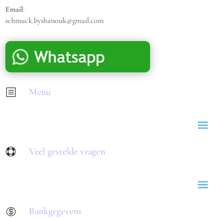
Email
:
schmuck.byshanouk@gmail.com
Menu
b
Veel gestelde vragen

Bankgegevens
