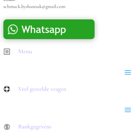
schmuck.byshanouk@gmail.com
Menu
b
Veel gestelde vragen

Bankgegevens
