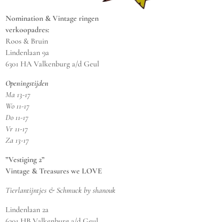
Nomination & Vintage ringen
verkoopadres:
Roos & Bruin
Lindenlaan 9a
6301 HA Valkenburg a/d Geul
Openingstijden
Ma 13-17
Wo 11-17
Do 11-17
Vr 11-17
Za 13-17
”Vestiging 2”
Vintage & Treasures we LOVE
Tierlantijntjes & Schmuck by shanouk
Lindenlaan 2a
6301 HB Valkenburg a/d Geul