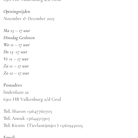
Openingstijden
November & December 2025
Ma 13 – 17 uur
Dinsdag Gesloten
Wo 11 – 17 uur
Do 13 -17 uur
Vr 11 – 17 uur
Za 11 – 17 uur
Zo 12 – 17 uur
Postadres
lindenlaan 2a
6301 HB Valkenburg a/d Geul
Tel.
Sharon +31647760705
Tel.
Anouk +31644513305
Tel.
Kirstin (Tierlantijntjes ) +31619431023
Email
: