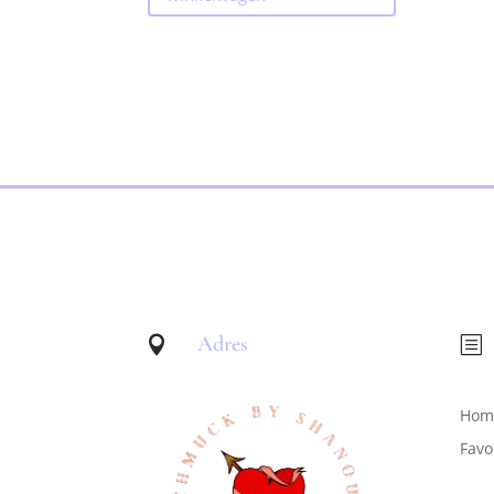
Adres

b
Hom
Favo