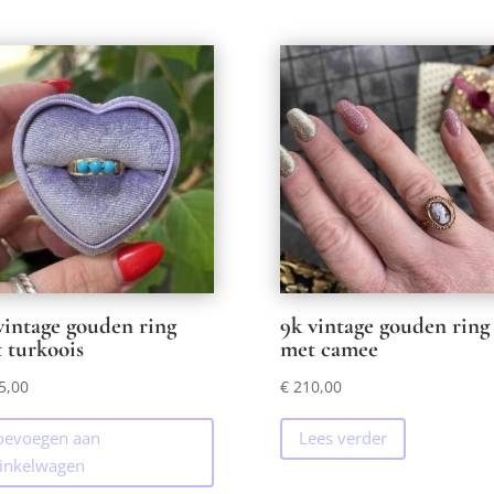
vintage gouden ring
9k vintage gouden ring
 turkoois
met camee
5,00
€
210,00
oevoegen aan
Lees verder
inkelwagen