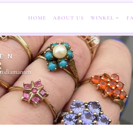
HOME
ABOUT US
WINKEL
F
DEN
en diamanten