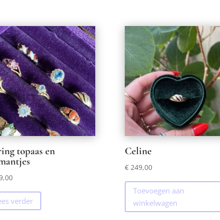
ring topaas en
Celine
mantjes
€
249,00
9,00
Toevoegen aan
ees verder
winkelwagen