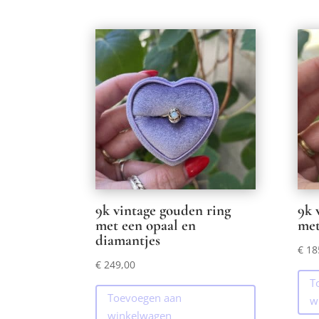
9k vintage gouden ring
9k 
met een opaal en
met
diamantjes
€
18
€
249,00
T
Toevoegen aan
w
winkelwagen