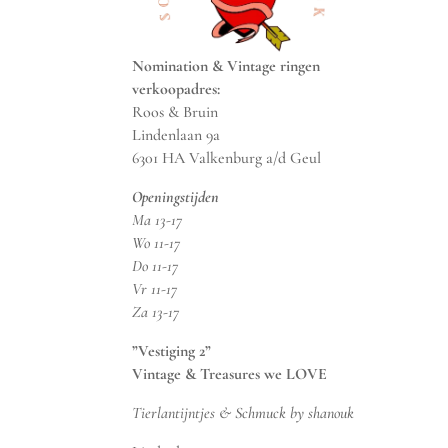
Nomination & Vintage ringen
verkoopadres:
Roos & Bruin
Lindenlaan 9a
6301 HA Valkenburg a/d Geul
Openingstijden
Ma 13-17
Wo 11-17
Do 11-17
Vr 11-17
Za 13-17
”Vestiging 2”
Vintage & Treasures we LOVE
Tierlantijntjes & Schmuck by shanouk