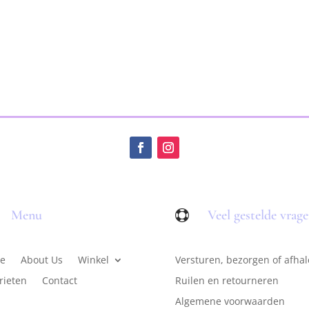
Menu
Veel gestelde vrag

e
About Us
Winkel
Versturen, bezorgen of afha
rieten
Contact
Ruilen en retourneren
Algemene voorwaarden