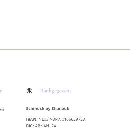
en
Bankgegevens

Schmuck by Shanouk
len
IBAN:
NL03 ABNA 0105629723
BIC:
ABNANL2A