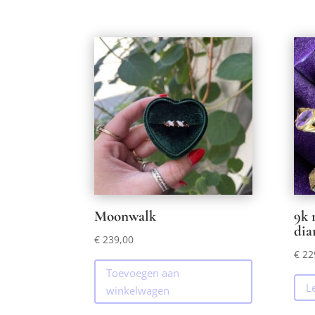
Moonwalk
9k 
dia
€
239,00
€
22
Toevoegen aan
L
winkelwagen