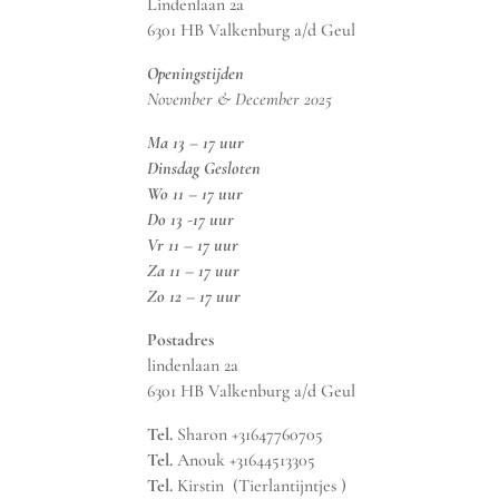
Lindenlaan 2a
6301 HB Valkenburg a/d Geul
Openingstijden
November & December 2025
Ma 13 – 17 uur
Dinsdag Gesloten
Wo 11 – 17 uur
Do 13 -17 uur
Vr 11 – 17 uur
Za 11 – 17 uur
Zo 12 – 17 uur
Postadres
lindenlaan 2a
6301 HB Valkenburg a/d Geul
Tel.
Sharon +31647760705
Tel.
Anouk +31644513305
Tel.
Kirstin (Tierlantijntjes )