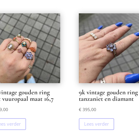
vintage gouden ring
9k vintage gouden ring
 vuuropaal maat 16,7
tanzaniet en diamant
9,00
€
395,00
ees verder
Lees verder