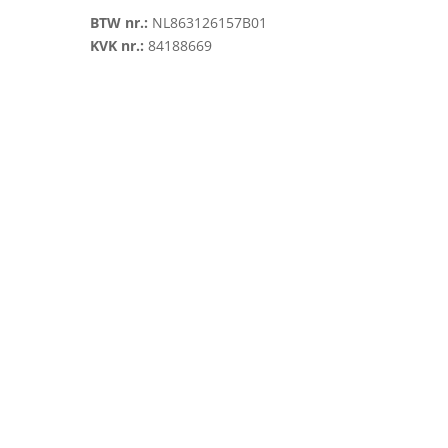
BTW nr.:
NL863126157B01
KVK nr.:
84188669