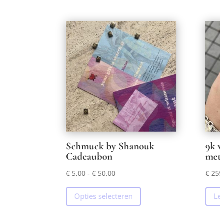
Schmuck by Shanouk
9k 
Cadeaubon
met
Prijsklasse:
€
5,00
-
€
50,00
€
25
€ 5,00
Dit
Opties selecteren
L
tot
product
€ 50,00
heeft