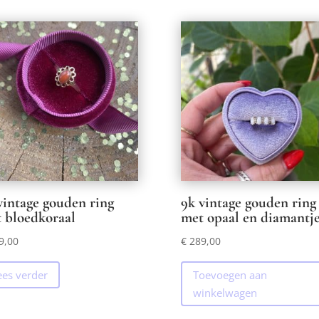
vintage gouden ring
9k vintage gouden ring
 bloedkoraal
met opaal en diamantje
9,00
€
289,00
ees verder
Toevoegen aan
winkelwagen