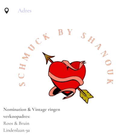
Adres

Nomination & Vintage ringen
verkoopadres:
Roos & Bruin
Lindenlaan 9a