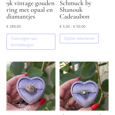
9k vintage gouden
Schmuck by
ring met opaal en
Shanouk
diamantjes
Cadeaubon
Prijsklasse:
€
289,00
€
5,00
-
€
50,00
€ 5,00
Dit
Toevoegen aan
Opties selecteren
tot
product
winkelwagen
€ 50,00
heeft
meerder
variaties.
Deze
optie
kan
gekozen
worden
op
de
productp