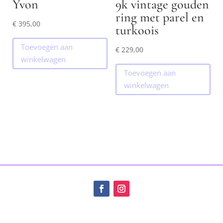
Yvon
9k vintage gouden
ring met parel en
€
395,00
turkoois
Toevoegen aan
€
229,00
winkelwagen
Toevoegen aan
winkelwagen