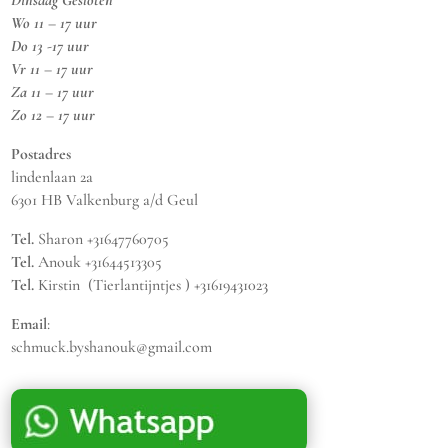
Dinsdag Gesloten
Wo 11 – 17 uur
Do 13 -17 uur
Vr 11 – 17 uur
Za 11 – 17 uur
Zo 12 – 17 uur
Postadres
lindenlaan 2a
6301 HB Valkenburg a/d Geul
Tel.
Sharon +31647760705
Tel.
Anouk +31644513305
Tel.
Kirstin (Tierlantijntjes ) +31619431023
Email
:
schmuck.byshanouk@gmail.com