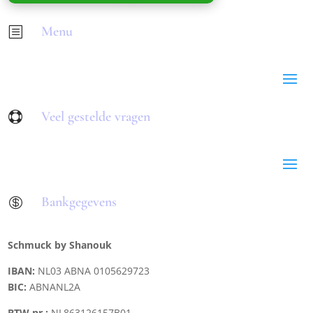
Menu
b
Veel gestelde vragen

Bankgegevens

Schmuck by Shanouk
IBAN:
NL03 ABNA 0105629723
BIC:
ABNANL2A
BTW nr.:
NL863126157B01