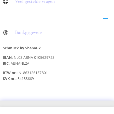
Veel gestelde vragen

Bankgegevens

Schmuck by Shanouk
IBAN:
NL03 ABNA 0105629723
BIC:
ABNANL2A
BTW nr.:
NL863126157B01
KVK nr.:
84188669
Copyright © 2021 schmuck.byshanouk@gmail.com