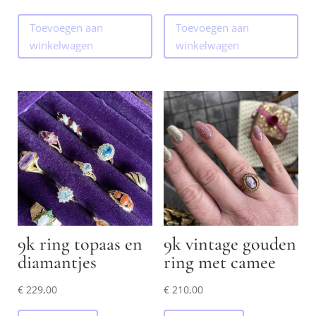
Toevoegen aan
Toevoegen aan
winkelwagen
winkelwagen
9k ring topaas en
9k vintage gouden
diamantjes
ring met camee
€
229,00
€
210,00