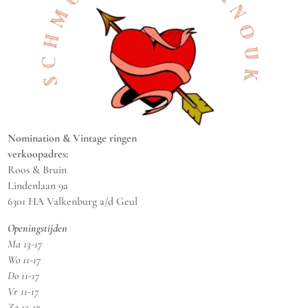
Nomination & Vintage ringen
verkoopadres:
Roos & Bruin
Lindenlaan 9a
6301 HA Valkenburg a/d Geul
Openingstijden
Ma 13-17
Wo 11-17
Do 11-17
Vr 11-17
Za 13-17