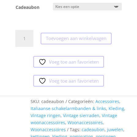
Cadeaubon
Schmuck
Toevoegen aan winkelwagen
by
Shanouk
Cadeaubon
aantal
Voeg toe aan favorieten
Voeg toe aan favorieten
SKU:
cadeaubon
Categorieën:
Accessoires
,
Italiaanse schakelarmbanden & links
,
Kleding
,
Vintage ringen
,
Vintage sierraden
,
Vintage
woonaccessoires
,
Woonaccessoires
,
Woonaccessoires
Tags:
cadeaubon
,
juwelen
,
kettingen
,
kleding
,
nomination
,
oorringen
,