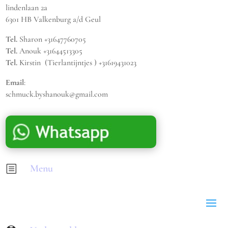
lindenlaan 2a
6301 HB Valkenburg a/d Geul
Tel.
Sharon +31647760705
Tel.
Anouk +31644513305
Tel.
Kirstin (Tierlantijntjes ) +31619431023
Email
:
schmuck.byshanouk@gmail.com
Menu
b