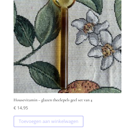
Housevitamin – glazen theelepels geel set van 4
€
14,95
Toevoegen aan winkelwagen