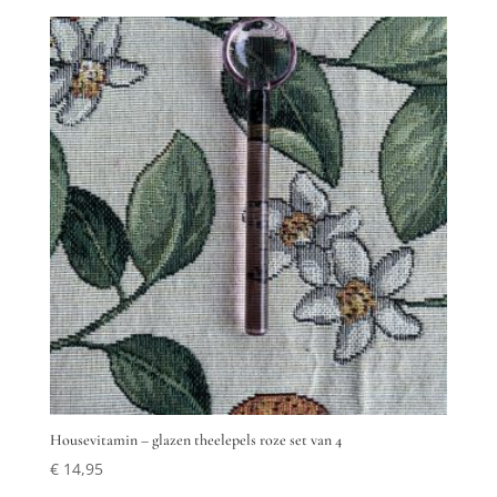
Housevitamin – glazen theelepels roze set van 4
€
14,95