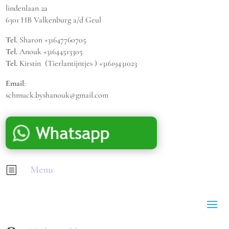
lindenlaan 2a
6301 HB Valkenburg a/d Geul
Tel.
Sharon +31647760705
Tel.
Anouk +31644513305
Tel.
Kirstin (Tierlantijntjes ) +31619431023
Email
:
schmuck.byshanouk@gmail.com
Menu
b