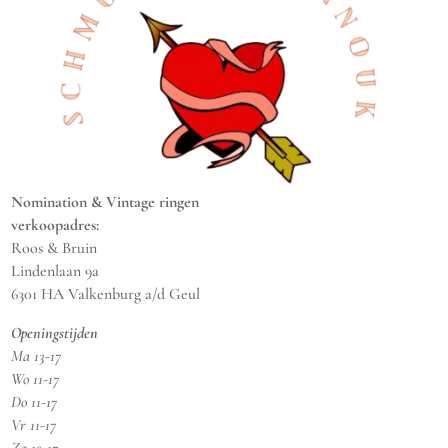
Nomination & Vintage ringen
verkoopadres:
Roos & Bruin
Lindenlaan 9a
6301 HA Valkenburg a/d Geul
Openingstijden
Ma 13-17
Wo 11-17
Do 11-17
Vr 11-17