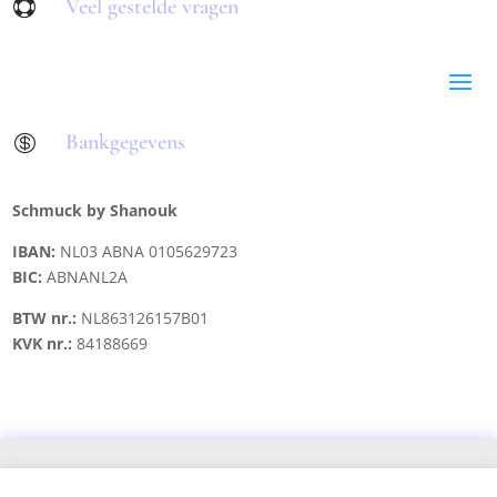
Veel gestelde vragen

Bankgegevens

Schmuck by Shanouk
IBAN:
NL03 ABNA 0105629723
BIC:
ABNANL2A
BTW nr.:
NL863126157B01
KVK nr.:
84188669
Copyright © 2021 schmuck.byshanouk@gmail.com