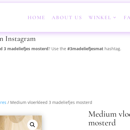
HOME
ABOUT US
WINKEL
F
on Instagram
d 3 madeliefjes mosterd
? Use the
#3madeliefjesmat
hashtag.
res
/ Medium vloerkleed 3 madeliefjes mosterd
Medium vloe
mosterd