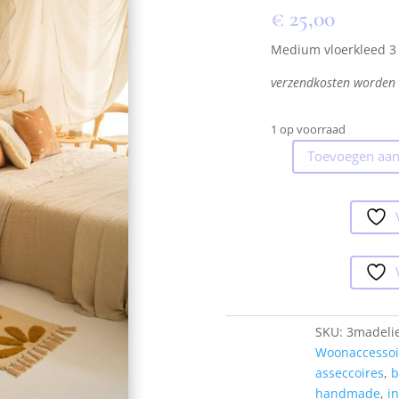
€
25,00
Medium vloerkleed 3
verzendkosten worden
1 op voorraad
Toevoegen aan
Medium
vloerkleed
3
madeliefjes
mosterd
aantal
SKU:
3madeli
Woonaccessoi
asseccoires
,
b
handmade
,
i