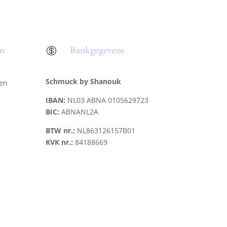
en
Bankgegevens

Schmuck by Shanouk
len
IBAN:
NL03 ABNA 0105629723
BIC:
ABNANL2A
BTW nr.:
NL863126157B01
KVK nr.:
84188669