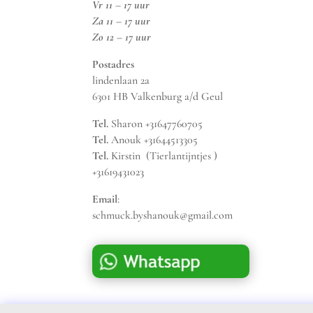
Vr 11 – 17 uur
Za 11 – 17 uur
Zo 12 – 17 uur
Postadres
lindenlaan 2a
6301 HB Valkenburg a/d Geul
Tel.
Sharon +31647760705
Tel.
Anouk +31644513305
Tel.
Kirstin (Tierlantijntjes )
+31619431023
Email
:
schmuck.byshanouk@gmail.com