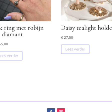
k ring met robijn
Daisy tealight holde
 diamant
€
27,50
65,00
Lees verder
Lees verder