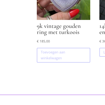
9k vintage gouden
14
ring met turkoois
en
€
185,00
€
3
Toevoegen aan
winkelwagen