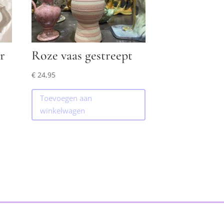
r
Roze vaas gestreept
€
24,95
Toevoegen aan
winkelwagen