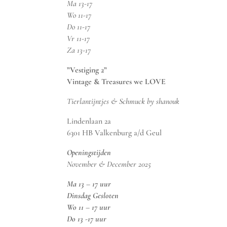
Ma 13-17
Wo 11-17
Do 11-17
Vr 11-17
Za 13-17
”Vestiging 2”
Vintage & Treasures we LOVE
Tierlantijntjes & Schmuck by shanouk
Lindenlaan 2a
6301 HB Valkenburg a/d Geul
Openingstijden
November & December 2025
Ma 13 – 17 uur
Dinsdag Gesloten
Wo 11 – 17 uur
Do 13 -17 uur