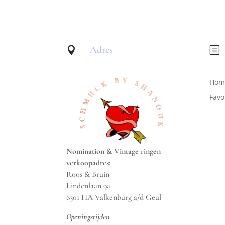
Adres

b
Hom
Favo
Nomination & Vintage ringen
verkoopadres:
Roos & Bruin
Lindenlaan 9a
6301 HA Valkenburg a/d Geul
Openingstijden