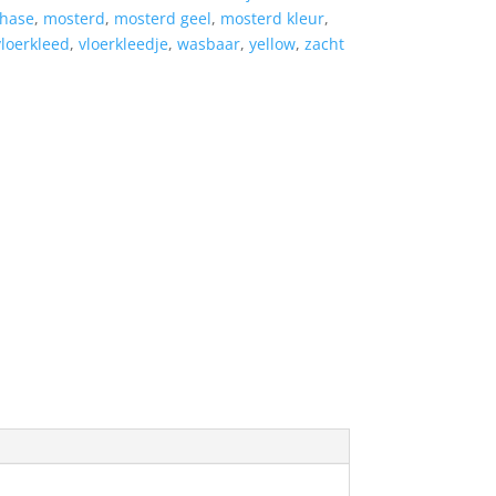
hase
,
mosterd
,
mosterd geel
,
mosterd kleur
,
vloerkleed
,
vloerkleedje
,
wasbaar
,
yellow
,
zacht