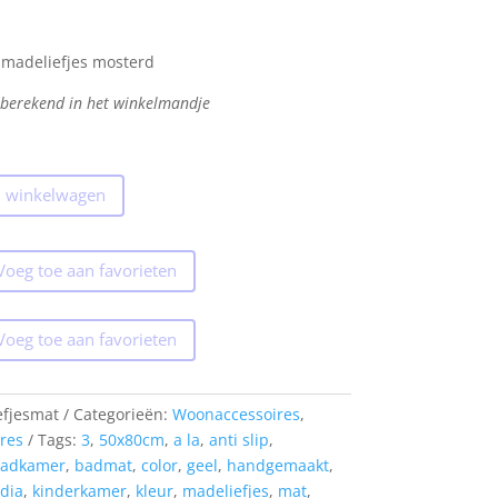
 madeliefjes mosterd
 berekend in het winkelmandje
 winkelwagen
Voeg toe aan favorieten
Voeg toe aan favorieten
efjesmat
Categorieën:
Woonaccessoires
,
res
Tags:
3
,
50x80cm
,
a la
,
anti slip
,
adkamer
,
badmat
,
color
,
geel
,
handgemaakt
,
ndia
,
kinderkamer
,
kleur
,
madeliefjes
,
mat
,