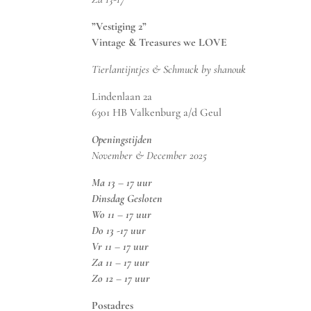
”Vestiging 2”
Vintage & Treasures we LOVE
Tierlantijntjes & Schmuck by shanouk
Lindenlaan 2a
6301 HB Valkenburg a/d Geul
Openingstijden
November & December 2025
Ma 13 – 17 uur
Dinsdag Gesloten
Wo 11 – 17 uur
Do 13 -17 uur
Vr 11 – 17 uur
Za 11 – 17 uur
Zo 12 – 17 uur
Postadres