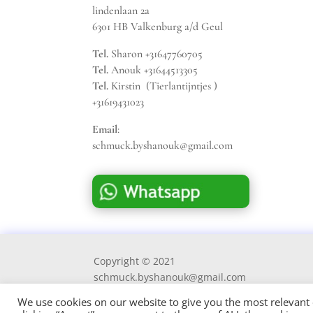
lindenlaan 2a
6301 HB Valkenburg a/d Geul
Tel.
Sharon +31647760705
Tel.
Anouk +31644513305
Tel.
Kirstin (Tierlantijntjes )
+31619431023
Email
:
schmuck.byshanouk@gmail.com
Copyright © 2021
schmuck.byshanouk@gmail.com
We use cookies on our website to give you the most relevant