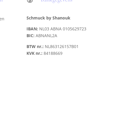
Schmuck by Shanouk
len
IBAN:
NL03 ABNA 0105629723
BIC:
ABNANL2A
BTW nr.:
NL863126157B01
KVK nr.:
84188669