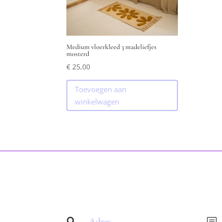
Medium vloerkleed 3 madeliefjes
mosterd
€
25,00
Toevoegen aan
winkelwagen
Adres

b