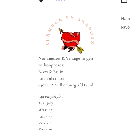
Hom
Favo
Nomination & Vintage ringen
verkoopadres:
Roos & Bruin
Lindenlaan 9a
6301 HA Valkenburg a/d Geul
Openingstijden
Ma 13-17
Wo 11-17
Do 11-17
Vr 11-17
Za 13-17