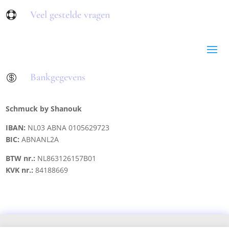
Veel gestelde vragen

Bankgegevens

Schmuck by Shanouk
IBAN:
NL03 ABNA 0105629723
BIC:
ABNANL2A
BTW nr.:
NL863126157B01
KVK nr.:
84188669