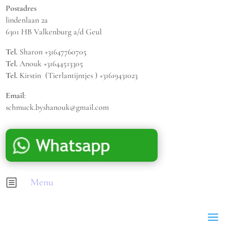
Postadres
lindenlaan 2a
6301 HB Valkenburg a/d Geul
Tel.
Sharon +31647760705
Tel.
Anouk +31644513305
Tel.
Kirstin (Tierlantijntjes ) +31619431023
Email
:
schmuck.byshanouk@gmail.com
Menu
b