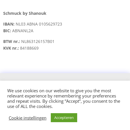
Schmuck by Shanouk
IBAN:
NL03 ABNA 0105629723
BIC:
ABNANL2A
BTW nr.:
NL863126157B01
KVK nr.:
84188669
Copyright © 2021 schmuck.byshanouk@gmail.com
We use cookies on our website to give you the most
relevant experience by remembering your preferences
Design and hosted by:
and repeat visits. By clicking “Accept”, you consent to the
use of ALL the cookies.
Cookie instellingen
Accepteren