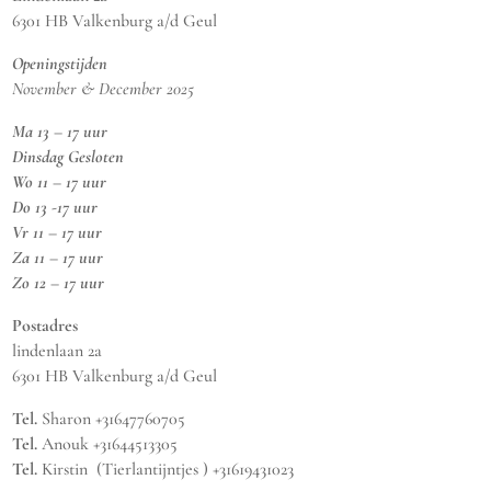
6301 HB Valkenburg a/d Geul
Openingstijden
November & December 2025
Ma 13 – 17 uur
Dinsdag Gesloten
Wo 11 – 17 uur
Do 13 -17 uur
Vr 11 – 17 uur
Za 11 – 17 uur
Zo 12 – 17 uur
Postadres
lindenlaan 2a
6301 HB Valkenburg a/d Geul
Tel.
Sharon +31647760705
Tel.
Anouk +31644513305
Tel.
Kirstin (Tierlantijntjes ) +31619431023