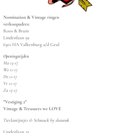
Nomination & Vintage ringen
verkoopadres:
Roos & Bruin
Lindenlaan 9a
6301 HA Valkenburg a/d Geul
Openingstijden
Ma 13-17
Wo 11-17
Do 11-17
Vr 11-17
Za 13-17
”Vestiging 2”
Vintage & Treasures we LOVE
Tierlantijntjes & Schmuck by shanouk
Lindenlaan 2a