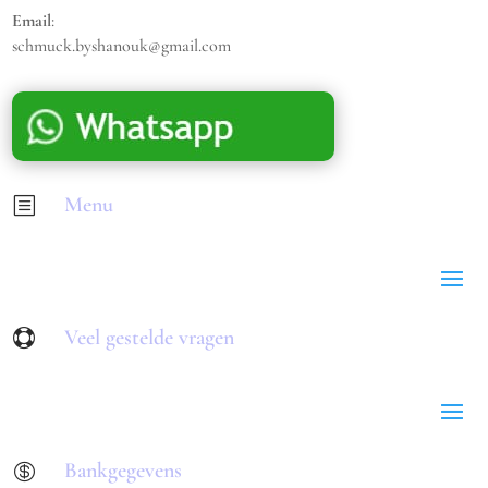
Email
:
schmuck.byshanouk@gmail.com
Menu
b
Veel gestelde vragen

Bankgegevens
