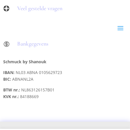
Veel gestelde vragen

Bankgegevens

Schmuck by Shanouk
IBAN:
NL03 ABNA 0105629723
BIC:
ABNANL2A
BTW nr.:
NL863126157B01
KVK nr.:
84188669