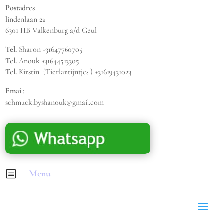
Postadres
lindenlaan 2a
6301 HB Valkenburg a/d Geul
Tel.
Sharon +31647760705
Tel.
Anouk +31644513305
Tel.
Kirstin (Tierlantijntjes ) +31619431023
Email
:
schmuck.byshanouk@gmail.com
Menu
b