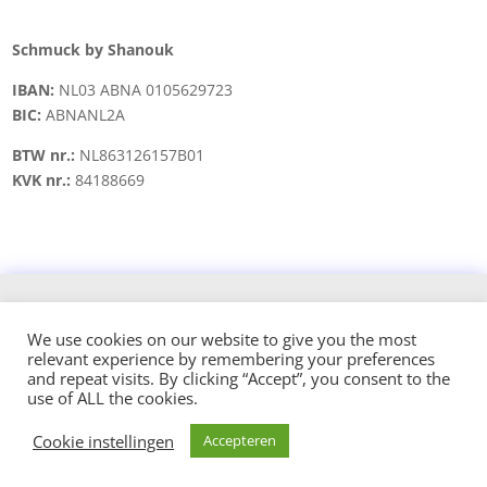
Schmuck by Shanouk
IBAN:
NL03 ABNA 0105629723
BIC:
ABNANL2A
BTW nr.:
NL863126157B01
KVK nr.:
84188669
Copyright © 2021 schmuck.byshanouk@gmail.com
We use cookies on our website to give you the most
relevant experience by remembering your preferences
Design and hosted by:
and repeat visits. By clicking “Accept”, you consent to the
use of ALL the cookies.
Cookie instellingen
Accepteren