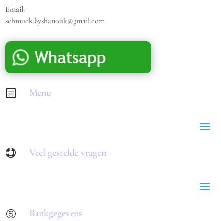
Email
:
schmuck.byshanouk@gmail.com
Menu
b
Veel gestelde vragen

Bankgegevens
