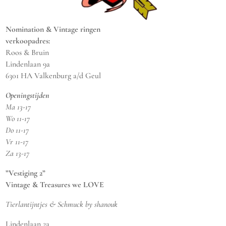
Nomination & Vintage ringen
verkoopadres:
Roos & Bruin
Lindenlaan 9a
6301 HA Valkenburg a/d Geul
Openingstijden
Ma 13-17
Wo 11-17
Do 11-17
Vr 11-17
Za 13-17
”Vestiging 2”
Vintage & Treasures we LOVE
Tierlantijntjes & Schmuck by shanouk
Lindenlaan 2a