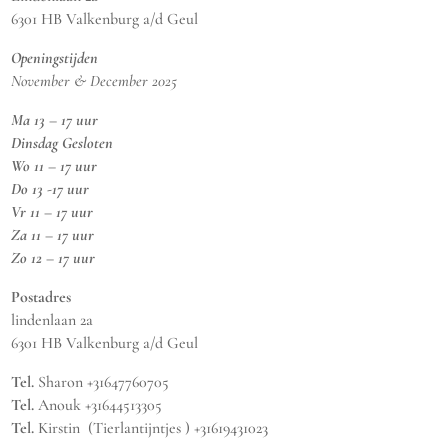
6301 HB Valkenburg a/d Geul
Openingstijden
November & December 2025
Ma 13 – 17 uur
Dinsdag Gesloten
Wo 11 – 17 uur
Do 13 -17 uur
Vr 11 – 17 uur
Za 11 – 17 uur
Zo 12 – 17 uur
Postadres
lindenlaan 2a
6301 HB Valkenburg a/d Geul
Tel.
Sharon +31647760705
Tel.
Anouk +31644513305
Tel.
Kirstin (Tierlantijntjes ) +31619431023