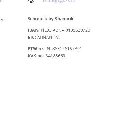
Schmuck by Shanouk
len
IBAN:
NL03 ABNA 0105629723
BIC:
ABNANL2A
BTW nr.:
NL863126157B01
KVK nr.:
84188669