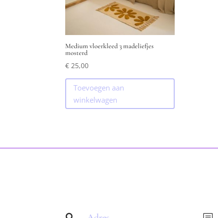
Medium vloerkleed 3 madeliefjes
mosterd
€
25,00
Toevoegen aan
winkelwagen
Adres

b