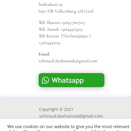
lindenlaan 2a
6301 HB Valkenburg a/d Geul
Tel.
Sharon +31647760705
Tel.
Anouk +31644513305
Tel.
Kirstin (Tierlantijntjes )
+31619431023
Email
:
schmuck.byshanouk@gmail.com
Copyright © 2021
schmuck.byshanouk@gmail.com
We use cookies on our website to give you the most relevant