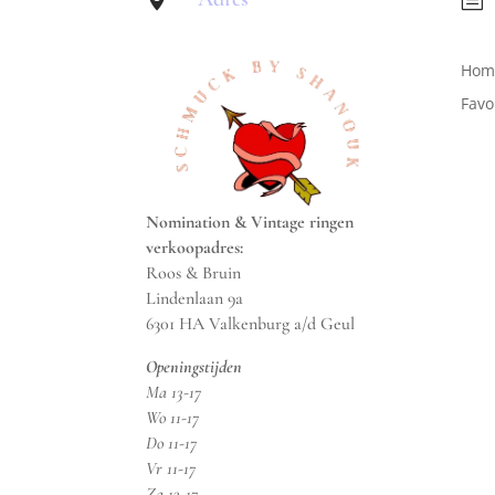
Hom
Favo
Nomination & Vintage ringen
verkoopadres:
Roos & Bruin
Lindenlaan 9a
6301 HA Valkenburg a/d Geul
Openingstijden
Ma 13-17
Wo 11-17
Do 11-17
Vr 11-17
Za 13-17