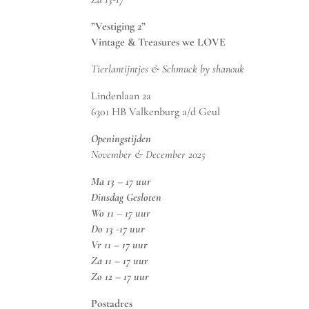
”Vestiging 2”
Vintage & Treasures we LOVE
Tierlantijntjes & Schmuck by shanouk
Lindenlaan 2a
6301 HB Valkenburg a/d Geul
Openingstijden
November & December 2025
Ma 13 – 17 uur
Dinsdag Gesloten
Wo 11 – 17 uur
Do 13 -17 uur
Vr 11 – 17 uur
Za 11 – 17 uur
Zo 12 – 17 uur
Postadres