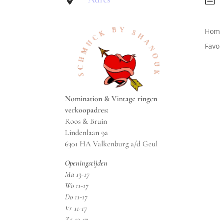
Hom
Favo
Nomination & Vintage ringen
verkoopadres:
Roos & Bruin
Lindenlaan 9a
6301 HA Valkenburg a/d Geul
Openingstijden
Ma 13-17
Wo 11-17
Do 11-17
Vr 11-17
Za 13-17