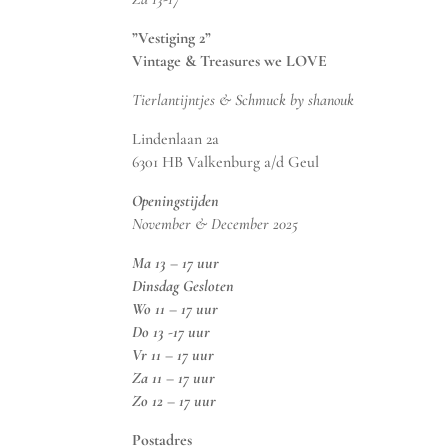
”Vestiging 2”
Vintage & Treasures we LOVE
Tierlantijntjes & Schmuck by shanouk
Lindenlaan 2a
6301 HB Valkenburg a/d Geul
Openingstijden
November & December 2025
Ma 13 – 17 uur
Dinsdag Gesloten
Wo 11 – 17 uur
Do 13 -17 uur
Vr 11 – 17 uur
Za 11 – 17 uur
Zo 12 – 17 uur
Postadres