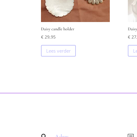
Daisy candle holder
Daisy
€
29,95
€
27
Lees verder
L
Adres

b