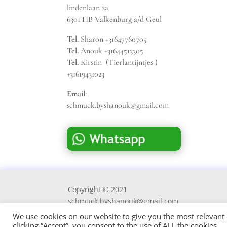
lindenlaan 2a
6301 HB Valkenburg a/d Geul
Tel.
Sharon +31647760705
Tel.
Anouk +31644513305
Tel.
Kirstin (Tierlantijntjes )
+31619431023
Email
:
schmuck.byshanouk@gmail.com
Copyright © 2021
schmuck.byshanouk@gmail.com
We use cookies on our website to give you the most relevant
clicking “Accept”, you consent to the use of ALL the cookies.