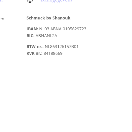
Schmuck by Shanouk
len
IBAN:
NL03 ABNA 0105629723
BIC:
ABNANL2A
BTW nr.:
NL863126157B01
KVK nr.:
84188669