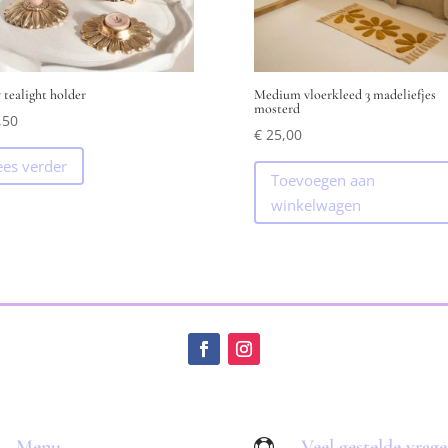
 tealight holder
Medium vloerkleed 3 madeliefjes
mosterd
,50
€
25,00
ees verder
Toevoegen aan
winkelwagen
Menu
Veel gestelde vrag
