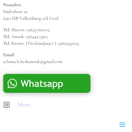
Postadres
lindenlaan 2a
6301 HB Valkenburg a/d Geul
Tel.
Sharon +31647760705
Tel.
Anouk +31644513305
Tel.
Kirstin (Tierlantijntjes ) +31619431023
Email
:
schmuck.byshanouk@gmail.com
Menu
b