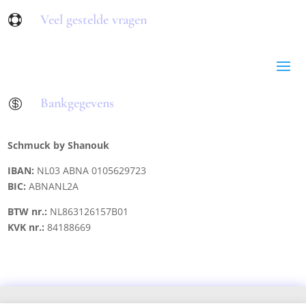
Veel gestelde vragen

Bankgegevens

Schmuck by Shanouk
IBAN:
NL03 ABNA 0105629723
BIC:
ABNANL2A
BTW nr.:
NL863126157B01
KVK nr.:
84188669