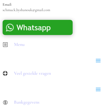
Email
:
schmuck.byshanouk@gmail.com
Menu
b
Veel gestelde vragen

Bankgegevens
