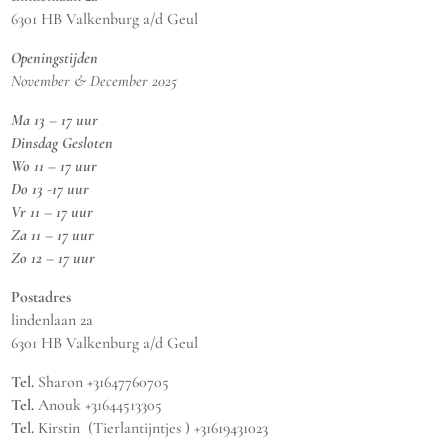
6301 HB Valkenburg a/d Geul
Openingstijden
November & December 2025
Ma 13 – 17 uur
Dinsdag Gesloten
Wo 11 – 17 uur
Do 13 -17 uur
Vr 11 – 17 uur
Za 11 – 17 uur
Zo 12 – 17 uur
Postadres
lindenlaan 2a
6301 HB Valkenburg a/d Geul
Tel.
Sharon +31647760705
Tel.
Anouk +31644513305
Tel.
Kirstin (Tierlantijntjes ) +31619431023