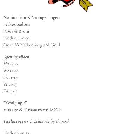
Nomination & Vintage ringen
verkoopadres:
Roos & Bruin
Lindenlaan 9a
6301 HA Valkenburg a/d Geul
Openingstijden
Ma 13-17
Wo 11-17
Do 11-17
Vr 11-17
Za 13-17
”Vestiging 2”
Vintage & Treasures we LOVE
Tierlantijntjes & Schmuck by shanouk
Lindenlaan 2a