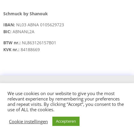
Schmuck by Shanouk
IBAN:
NL03 ABNA 0105629723
BIC:
ABNANL2A
BTW nr.:
NL863126157B01
KVK nr.:
84188669
Copyright © 2021 schmuck.byshanouk@gmail.com
We use cookies on our website to give you the most
relevant experience by remembering your preferences
Design and hosted by:
and repeat visits. By clicking “Accept”, you consent to the
use of ALL the cookies.
Cookie instellingen
Accepteren