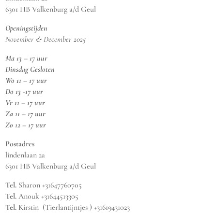
6301 HB Valkenburg a/d Geul
Openingstijden
November & December 2025
Ma 13 – 17 uur
Dinsdag Gesloten
Wo 11 – 17 uur
Do 13 -17 uur
Vr 11 – 17 uur
Za 11 – 17 uur
Zo 12 – 17 uur
Postadres
lindenlaan 2a
6301 HB Valkenburg a/d Geul
Tel.
Sharon +31647760705
Tel.
Anouk +31644513305
Tel.
Kirstin (Tierlantijntjes ) +31619431023