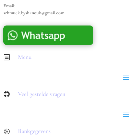
Email
:
schmuck.byshanouk@gmail.com
Menu
b
Veel gestelde vragen

Bankgegevens
