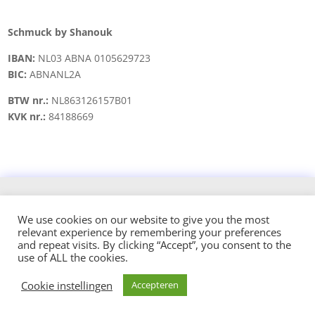
Schmuck by Shanouk
IBAN:
NL03 ABNA 0105629723
BIC:
ABNANL2A
BTW nr.:
NL863126157B01
KVK nr.:
84188669
Copyright © 2021 schmuck.byshanouk@gmail.com
We use cookies on our website to give you the most
relevant experience by remembering your preferences
Design and hosted by:
and repeat visits. By clicking “Accept”, you consent to the
use of ALL the cookies.
Cookie instellingen
Accepteren