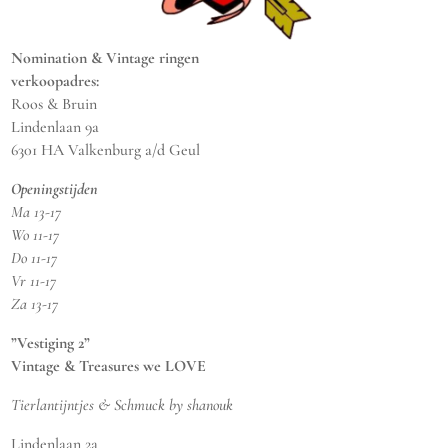
Nomination & Vintage ringen
verkoopadres:
Roos & Bruin
Lindenlaan 9a
6301 HA Valkenburg a/d Geul
Openingstijden
Ma 13-17
Wo 11-17
Do 11-17
Vr 11-17
Za 13-17
”Vestiging 2”
Vintage & Treasures we LOVE
Tierlantijntjes & Schmuck by shanouk
Lindenlaan 2a