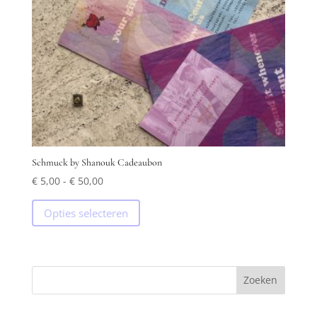
Schmuck by Shanouk Cadeaubon
Prijsklasse:
€
5,00
-
€
50,00
€ 5,00
Dit
Opties selecteren
tot
product
€ 50,00
heeft
meerdere
variaties.
Deze
optie
kan