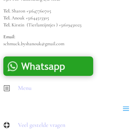
Tel.
Sharon +31647760705
Tel.
Anouk +31644513305
Tel.
Kirstin (Tierlantijntjes ) +31619431023
Email
:
schmuck.byshanouk@gmail.com
Menu
b
Veel gestelde vragen
