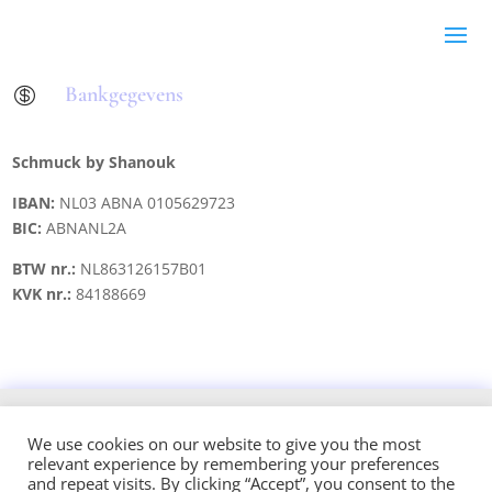
Bankgegevens

Schmuck by Shanouk
IBAN:
NL03 ABNA 0105629723
BIC:
ABNANL2A
BTW nr.:
NL863126157B01
KVK nr.:
84188669
Copyright © 2021 schmuck.byshanouk@gmail.com
We use cookies on our website to give you the most
relevant experience by remembering your preferences
and repeat visits. By clicking “Accept”, you consent to the