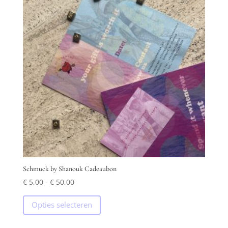
Schmuck by Shanouk Cadeaubon
Prijsklasse:
€
5,00
-
€
50,00
€ 5,00
Dit
Opties selecteren
tot
product
€ 50,00
heeft