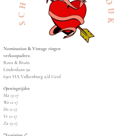
Nomination & Vintage ringen
verkoopadres:
Roos & Bruin
Lindenlaan 9a
6301 HA Valkenburg a/d Geul
Openingstijden
Ma 13-17
Wo 11-17
Do 11-17
Vr 11-17
Za 13-17
”Vestiging 2”