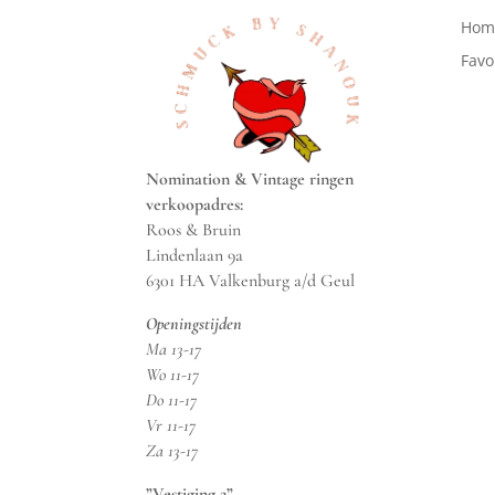
Hom
Favo
Nomination & Vintage ringen
verkoopadres:
Roos & Bruin
Lindenlaan 9a
6301 HA Valkenburg a/d Geul
Openingstijden
Ma 13-17
Wo 11-17
Do 11-17
Vr 11-17
Za 13-17
”Vestiging 2”