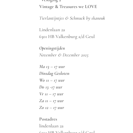
Vintage & Treasures we LOVE
Tierlantijntjes & Schmuck by shanouk
Lindenlaan 2a
6301 HB Valkenburg a/d Geul
Openingstijden
November & December 2025
Ma 13 – 17 uur
Dinsdag Gesloten
Wo 11 – 17 uur
Do 13 -17 uur
Vr 11 – 17 uur
Za 11 – 17 uur
Zo 12 – 17 uur
Postadres
lindenlaan 2a
6301 HB Valkenburg a/d Geul