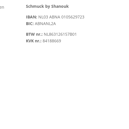
Schmuck by Shanouk
len
IBAN:
NL03 ABNA 0105629723
BIC:
ABNANL2A
BTW nr.:
NL863126157B01
KVK nr.:
84188669