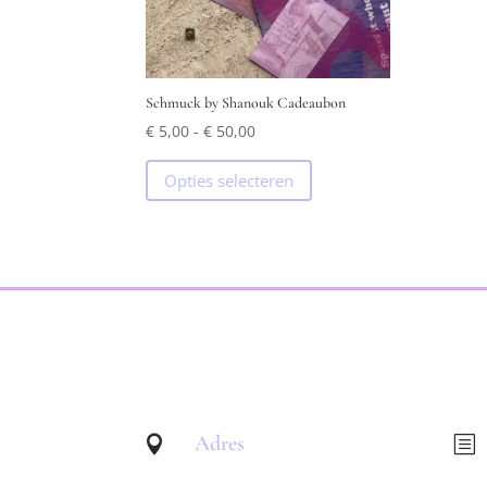
Schmuck by Shanouk Cadeaubon
Prijsklasse:
€
5,00
-
€
50,00
€ 5,00
Dit
Opties selecteren
tot
product
€ 50,00
heeft
meerdere
variaties.
Deze
optie
kan
gekozen
worden
op
de
Adres

b
productpagina