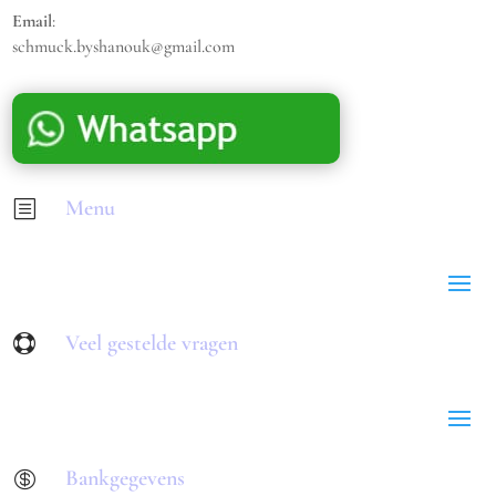
Email
:
schmuck.byshanouk@gmail.com
Menu
b
Veel gestelde vragen

Bankgegevens
