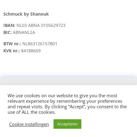
Schmuck by Shanouk
IBAN:
NL03 ABNA 0105629723
BIC:
ABNANL2A
BTW nr.:
NL863126157B01
KVK nr.:
84188669
Copyright © 2021 schmuck.byshanouk@gmail.com
We use cookies on our website to give you the most
relevant experience by remembering your preferences
Design and hosted by:
and repeat visits. By clicking “Accept”, you consent to the
use of ALL the cookies.
Cookie instellingen
Accepteren