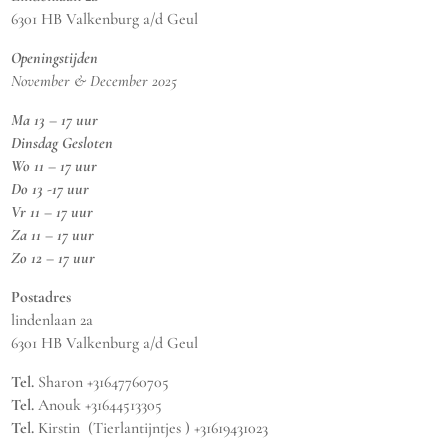
6301 HB Valkenburg a/d Geul
Openingstijden
November & December 2025
Ma 13 – 17 uur
Dinsdag Gesloten
Wo 11 – 17 uur
Do 13 -17 uur
Vr 11 – 17 uur
Za 11 – 17 uur
Zo 12 – 17 uur
Postadres
lindenlaan 2a
6301 HB Valkenburg a/d Geul
Tel.
Sharon +31647760705
Tel.
Anouk +31644513305
Tel.
Kirstin (Tierlantijntjes ) +31619431023