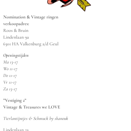
Nomination & Vintage ringen
verkoopadres:
Roos & Bruin
Lindenlaan 9a
6301 HA Valkenburg a/d Geul
Openingstijden
Ma 13-17
Wo 11-17
Do 11-17
Vr 11-17
Za 13-17
”Vestiging 2”
Vintage & Treasures we LOVE
Tierlantijntjes & Schmuck by shanouk
Lindenlaan 2a