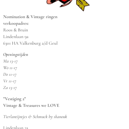
Nomination & Vintage ringen
verkoopadres:
Roos & Bruin
Lindenlaan 9a
6301 HA Valkenburg a/d Geul
Openingstijden
Ma 13-17
Wo 11-17
Do 11-17
Vr 11-17
Za 13-17
”Vestiging 2”
Vintage & Treasures we LOVE
Tierlantijntjes & Schmuck by shanouk
Lindenlaan 2a