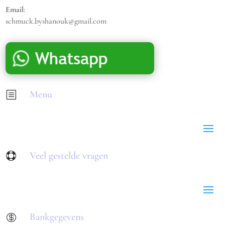
Email
:
schmuck.byshanouk@gmail.com
Menu
b
Veel gestelde vragen

Bankgegevens
