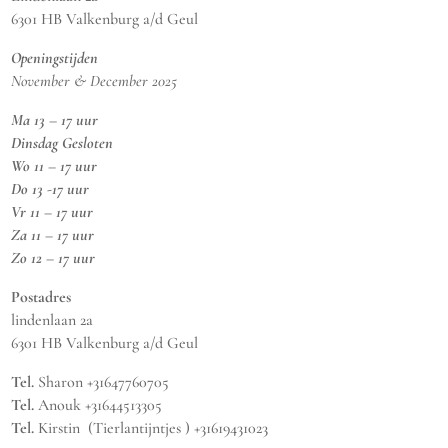
6301 HB Valkenburg a/d Geul
Openingstijden
November & December 2025
Ma 13 – 17 uur
Dinsdag Gesloten
Wo 11 – 17 uur
Do 13 -17 uur
Vr 11 – 17 uur
Za 11 – 17 uur
Zo 12 – 17 uur
Postadres
lindenlaan 2a
6301 HB Valkenburg a/d Geul
Tel.
Sharon +31647760705
Tel.
Anouk +31644513305
Tel.
Kirstin (Tierlantijntjes ) +31619431023