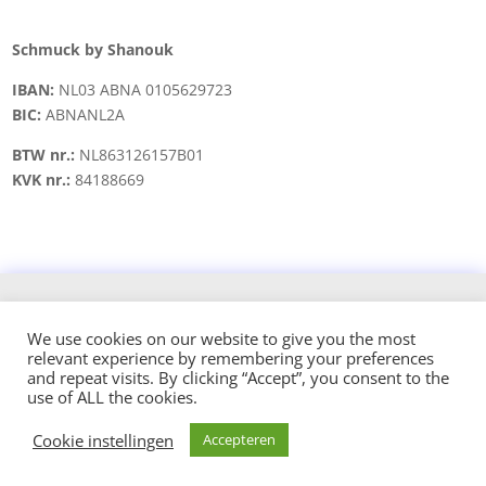
Schmuck by Shanouk
IBAN:
NL03 ABNA 0105629723
BIC:
ABNANL2A
BTW nr.:
NL863126157B01
KVK nr.:
84188669
Copyright © 2021 schmuck.byshanouk@gmail.com
We use cookies on our website to give you the most
relevant experience by remembering your preferences
Design and hosted by:
and repeat visits. By clicking “Accept”, you consent to the
use of ALL the cookies.
Cookie instellingen
Accepteren