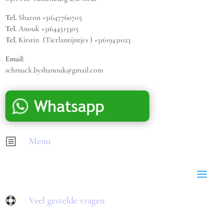
Tel.
Sharon +31647760705
Tel.
Anouk +31644513305
Tel.
Kirstin (Tierlantijntjes ) +31619431023
Email
:
schmuck.byshanouk@gmail.com
Menu
b
Veel gestelde vragen
