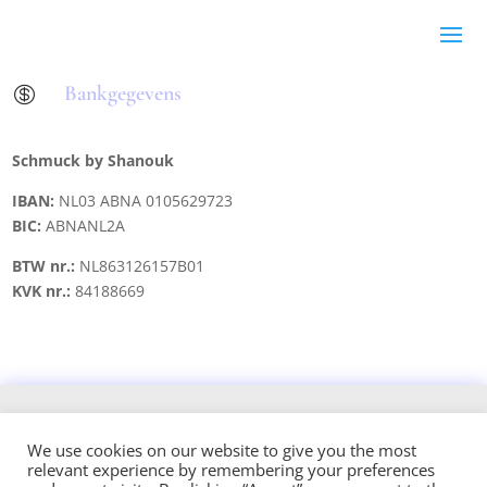
Bankgegevens

Schmuck by Shanouk
IBAN:
NL03 ABNA 0105629723
BIC:
ABNANL2A
BTW nr.:
NL863126157B01
KVK nr.:
84188669
Copyright © 2021 schmuck.byshanouk@gmail.com
We use cookies on our website to give you the most
relevant experience by remembering your preferences