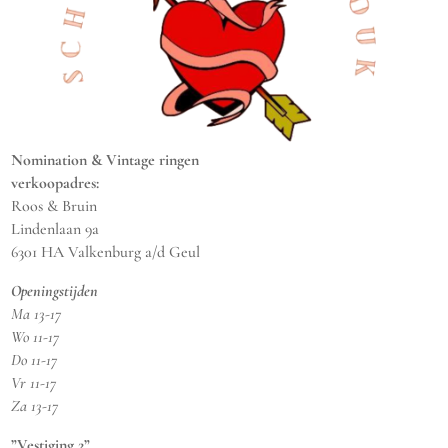
Nomination & Vintage ringen
verkoopadres:
Roos & Bruin
Lindenlaan 9a
6301 HA Valkenburg a/d Geul
Openingstijden
Ma 13-17
Wo 11-17
Do 11-17
Vr 11-17
Za 13-17
”Vestiging 2”