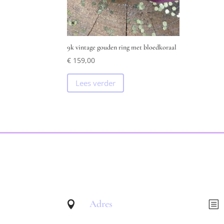
9k vintage gouden ring met bloedkoraal
€
159,00
Lees verder
Adres

b