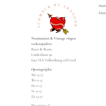
Hom
Favo
Nomination & Vintage ringen
verkoopadres:
Roos & Bruin
Lindenlaan 9a
6301 HA Valkenburg a/d Geul
Openingstijden
Ma 13-17
Wo 11-17
Do 11-17
Vr 11-17
Za 13-17
”Vestiging 2”