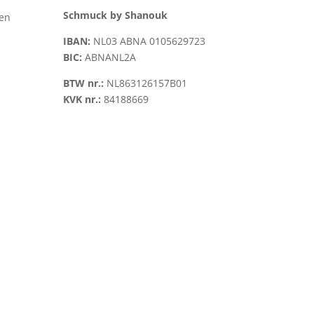
Schmuck by Shanouk
len
IBAN:
NL03 ABNA 0105629723
BIC:
ABNANL2A
BTW nr.:
NL863126157B01
KVK nr.:
84188669