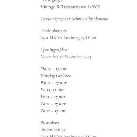
Vintage & Treasures we LOVE
Tierlantijntjes & Schmuck by shanouk
Lindenlaan 2a
6301 HB Valkenburg a/d Geul
Openingstijden
November & December 2025
Ma 13 – 17 uur
Dinsdag Gesloten
Wo 11 – 17 uur
Do 13 -17 uur
Vr 11 – 17 uur
Za 11 – 17 uur
Zo 12 – 17 uur
Postadres
lindenlaan 2a
6301 HB Valkenburg a/d Geul