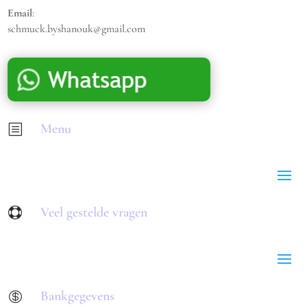
Email
:
schmuck.byshanouk@gmail.com
Menu
b
Veel gestelde vragen

Bankgegevens
