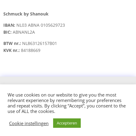
Schmuck by Shanouk
IBAN:
NL03 ABNA 0105629723
BIC:
ABNANL2A
BTW nr.:
NL863126157B01
KVK nr.:
84188669
Copyright © 2021 schmuck.byshanouk@gmail.com
We use cookies on our website to give you the most
relevant experience by remembering your preferences
Design and hosted by:
and repeat visits. By clicking “Accept”, you consent to the
use of ALL the cookies.
Cookie instellingen
Accepteren