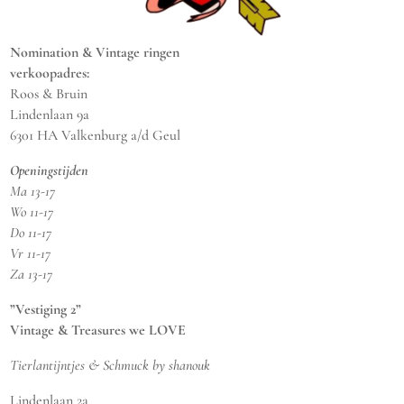
Nomination & Vintage ringen
verkoopadres:
Roos & Bruin
Lindenlaan 9a
6301 HA Valkenburg a/d Geul
Openingstijden
Ma 13-17
Wo 11-17
Do 11-17
Vr 11-17
Za 13-17
”Vestiging 2”
Vintage & Treasures we LOVE
Tierlantijntjes & Schmuck by shanouk
Lindenlaan 2a