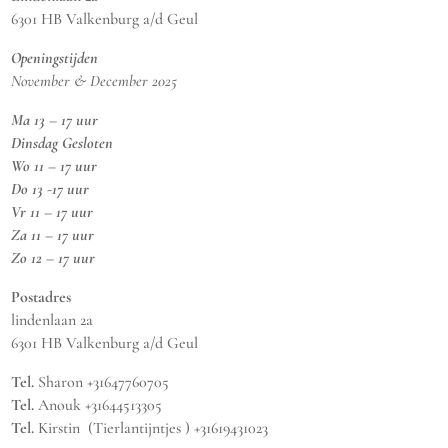
6301 HB Valkenburg a/d Geul
Openingstijden
November & December 2025
Ma 13 – 17 uur
Dinsdag Gesloten
Wo 11 – 17 uur
Do 13 -17 uur
Vr 11 – 17 uur
Za 11 – 17 uur
Zo 12 – 17 uur
Postadres
lindenlaan 2a
6301 HB Valkenburg a/d Geul
Tel.
Sharon +31647760705
Tel.
Anouk +31644513305
Tel.
Kirstin (Tierlantijntjes ) +31619431023