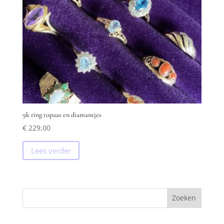
9k ring topaas en diamantjes
€
229,00
Lees verder