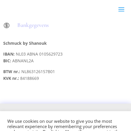
Bankgegevens

Schmuck by Shanouk
IBAN:
NL03 ABNA 0105629723
BIC:
ABNANL2A
BTW nr.:
NL863126157B01
KVK nr.:
84188669
Copyright © 2021 schmuck.byshanouk@gmail.com
We use cookies on our website to give you the most
relevant experience by remembering your preferences