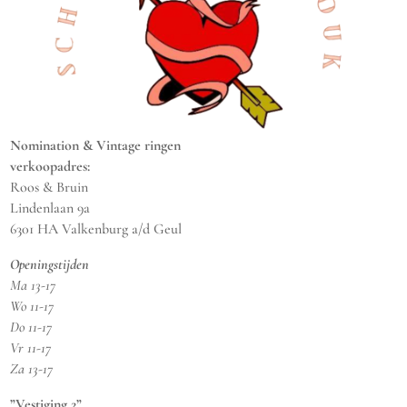
Nomination & Vintage ringen
verkoopadres:
Roos & Bruin
Lindenlaan 9a
6301 HA Valkenburg a/d Geul
Openingstijden
Ma 13-17
Wo 11-17
Do 11-17
Vr 11-17
Za 13-17
”Vestiging 2”