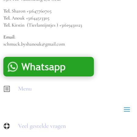
Tel.
Sharon +31647760705
Tel.
Anouk +31644513305
Tel.
Kirstin (Tierlantijntjes ) +31619431023
Email
:
schmuck.byshanouk@gmail.com
Menu
b
Veel gestelde vragen
