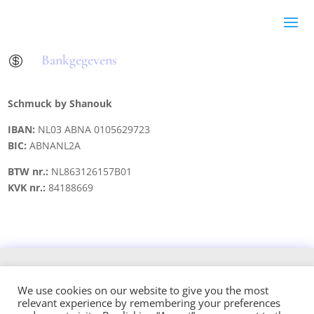
Bankgegevens

Schmuck by Shanouk
IBAN:
NL03 ABNA 0105629723
BIC:
ABNANL2A
BTW nr.:
NL863126157B01
KVK nr.:
84188669
Copyright © 2021 schmuck.byshanouk@gmail.com
We use cookies on our website to give you the most
relevant experience by remembering your preferences