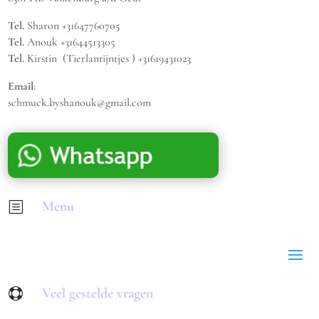
Tel.
Sharon +31647760705
Tel.
Anouk +31644513305
Tel.
Kirstin (Tierlantijntjes ) +31619431023
Email
:
schmuck.byshanouk@gmail.com
Menu
b
Veel gestelde vragen
