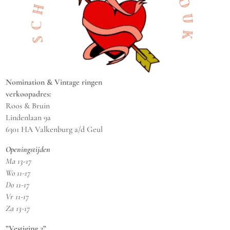
Nomination & Vintage ringen
verkoopadres:
Roos & Bruin
Lindenlaan 9a
6301 HA Valkenburg a/d Geul
Openingstijden
Ma 13-17
Wo 11-17
Do 11-17
Vr 11-17
Za 13-17
”Vestiging 2”