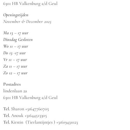
6301 HB Valkenburg a/d Geul
Openingstijden
November & December 2025
Ma 13 – 17 uur
Dinsdag Gesloten
Wo 11 – 17 uur
Do 13 -17 uur
Vr 11 – 17 uur
Za 11 – 17 uur
Zo 12 – 17 uur
Postadres
lindenlaan 2a
6301 HB Valkenburg a/d Geul
Tel.
Sharon +31647760705
Tel.
Anouk +31644513305
Tel.
Kirstin (Tierlantijntjes ) +31619431023