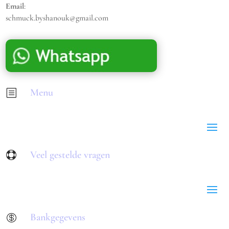
Email
:
schmuck.byshanouk@gmail.com
Menu
b
Veel gestelde vragen

Bankgegevens
