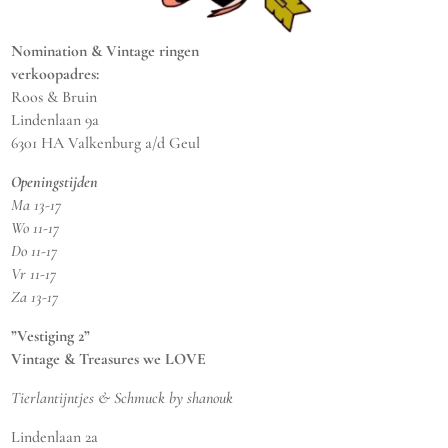
Nomination & Vintage ringen
verkoopadres:
Roos & Bruin
Lindenlaan 9a
6301 HA Valkenburg a/d Geul
Openingstijden
Ma 13-17
Wo 11-17
Do 11-17
Vr 11-17
Za 13-17
”Vestiging 2”
Vintage & Treasures we LOVE
Tierlantijntjes & Schmuck by shanouk
Lindenlaan 2a