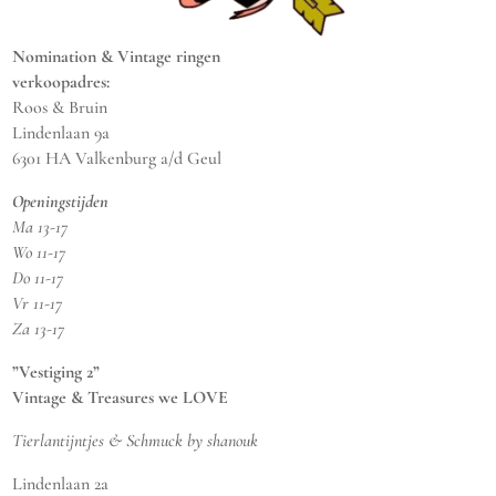
Nomination & Vintage ringen
verkoopadres:
Roos & Bruin
Lindenlaan 9a
6301 HA Valkenburg a/d Geul
Openingstijden
Ma 13-17
Wo 11-17
Do 11-17
Vr 11-17
Za 13-17
”Vestiging 2”
Vintage & Treasures we LOVE
Tierlantijntjes & Schmuck by shanouk
Lindenlaan 2a