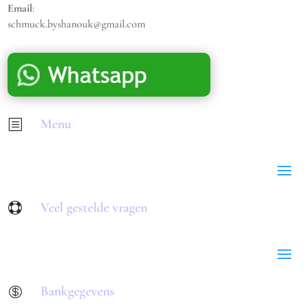
Email
:
schmuck.byshanouk@gmail.com
Menu
b
Veel gestelde vragen

Bankgegevens
