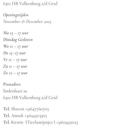
6301 HB Valkenburg a/d Geul
Openingstijden
November & December 2025
Ma 13 – 17 uur
Dinsdag Gesloten
Wo 11 – 17 uur
Do 13 -17 uur
Vr 11 – 17 uur
Za 11 – 17 uur
Zo 12 – 17 uur
Postadres
lindenlaan 2a
6301 HB Valkenburg a/d Geul
Tel.
Sharon +31647760705
Tel.
Anouk +31644513305
Tel.
Kirstin (Tierlantijntjes ) +31619431023