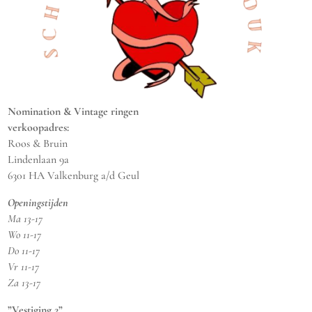
Nomination & Vintage ringen
verkoopadres:
Roos & Bruin
Lindenlaan 9a
6301 HA Valkenburg a/d Geul
Openingstijden
Ma 13-17
Wo 11-17
Do 11-17
Vr 11-17
Za 13-17
”Vestiging 2”