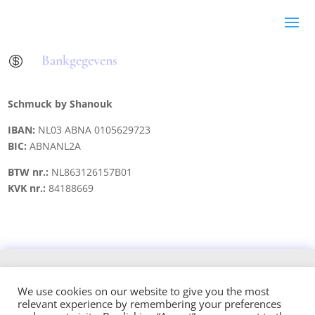
Bankgegevens

Schmuck by Shanouk
IBAN:
NL03 ABNA 0105629723
BIC:
ABNANL2A
BTW nr.:
NL863126157B01
KVK nr.:
84188669
Copyright © 2021 schmuck.byshanouk@gmail.com
We use cookies on our website to give you the most
relevant experience by remembering your preferences