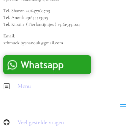
Tel.
Sharon +31647760705
Tel.
Anouk +31644513305
Tel.
Kirstin (Tierlantijntjes ) +31619431023
Email
:
schmuck.byshanouk@gmail.com
Menu
b
Veel gestelde vragen
