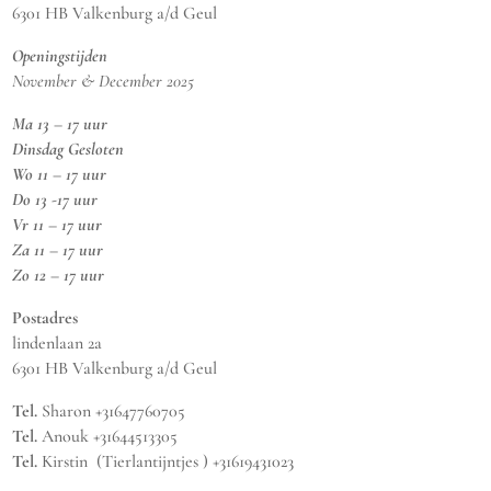
6301 HB Valkenburg a/d Geul
Openingstijden
November & December 2025
Ma 13 – 17 uur
Dinsdag Gesloten
Wo 11 – 17 uur
Do 13 -17 uur
Vr 11 – 17 uur
Za 11 – 17 uur
Zo 12 – 17 uur
Postadres
lindenlaan 2a
6301 HB Valkenburg a/d Geul
Tel.
Sharon +31647760705
Tel.
Anouk +31644513305
Tel.
Kirstin (Tierlantijntjes ) +31619431023