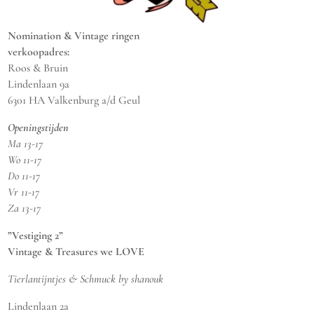
Nomination & Vintage ringen
verkoopadres:
Roos & Bruin
Lindenlaan 9a
6301 HA Valkenburg a/d Geul
Openingstijden
Ma 13-17
Wo 11-17
Do 11-17
Vr 11-17
Za 13-17
”Vestiging 2”
Vintage & Treasures we LOVE
Tierlantijntjes & Schmuck by shanouk
Lindenlaan 2a