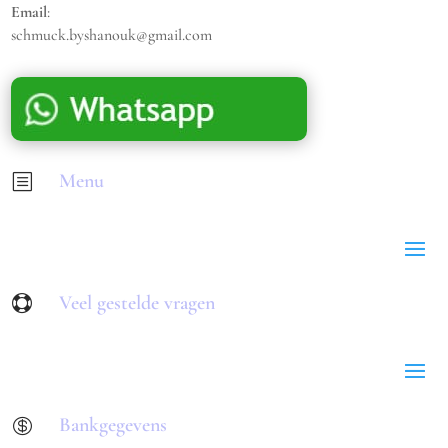
Email
:
schmuck.byshanouk@gmail.com
Menu
b
Veel gestelde vragen

Bankgegevens
