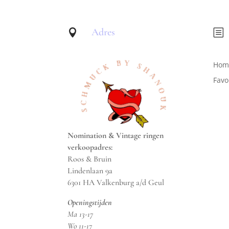
Adres

b
Hom
Favo
Nomination & Vintage ringen
verkoopadres:
Roos & Bruin
Lindenlaan 9a
6301 HA Valkenburg a/d Geul
Openingstijden
Ma 13-17
Wo 11-17