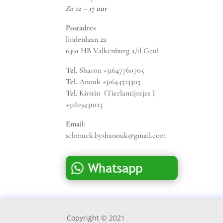
Zo 12 – 17 uur
Postadres
lindenlaan 2a
6301 HB Valkenburg a/d Geul
Tel.
Sharon +31647760705
Tel.
Anouk +31644513305
Tel.
Kirstin (Tierlantijntjes )
+31619431023
Email
:
schmuck.byshanouk@gmail.com
Copyright © 2021