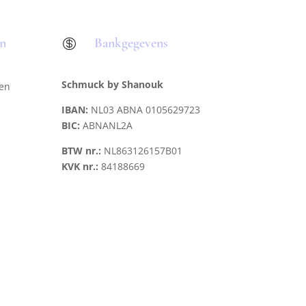
en
Bankgegevens

Schmuck by Shanouk
len
IBAN:
NL03 ABNA 0105629723
BIC:
ABNANL2A
BTW nr.:
NL863126157B01
KVK nr.:
84188669