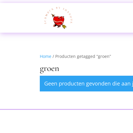
Home
/ Producten getagged “groen”
groen
Geen producten gevonden die aan j