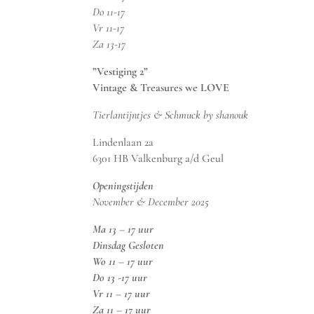
Do 11-17
Vr 11-17
Za 13-17
”Vestiging 2”
Vintage & Treasures we LOVE
Tierlantijntjes & Schmuck by shanouk
Lindenlaan 2a
6301 HB Valkenburg a/d Geul
Openingstijden
November & December 2025
Ma 13 – 17 uur
Dinsdag Gesloten
Wo 11 – 17 uur
Do 13 -17 uur
Vr 11 – 17 uur
Za 11 – 17 uur