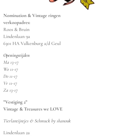
Nomination & Vintage ringen
verkoopadres:
Roos & Bruin
Lindenlaan 9a
6301 HA Valkenburg a/d Geul
Openingstijden
Ma 13-17
Wo 11-17
Do 11-17
Vr 11-17
Za 13-17
”Vestiging 2”
Vintage & Treasures we LOVE
Tierlantijntjes & Schmuck by shanouk
Lindenlaan 2a