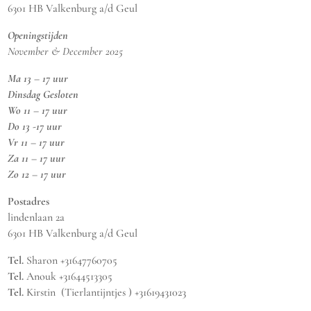
6301 HB Valkenburg a/d Geul
Openingstijden
November & December 2025
Ma 13 – 17 uur
Dinsdag Gesloten
Wo 11 – 17 uur
Do 13 -17 uur
Vr 11 – 17 uur
Za 11 – 17 uur
Zo 12 – 17 uur
Postadres
lindenlaan 2a
6301 HB Valkenburg a/d Geul
Tel.
Sharon +31647760705
Tel.
Anouk +31644513305
Tel.
Kirstin (Tierlantijntjes ) +31619431023