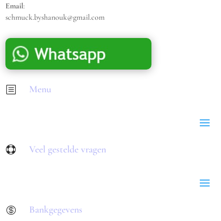
Email
:
schmuck.byshanouk@gmail.com
Menu
b
Veel gestelde vragen

Bankgegevens
