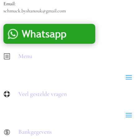
Email
:
schmuck.byshanouk@gmail.com
Menu
b
Veel gestelde vragen

Bankgegevens
