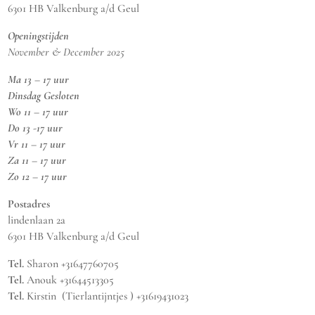
6301 HB Valkenburg a/d Geul
Openingstijden
November & December 2025
Ma 13 – 17 uur
Dinsdag Gesloten
Wo 11 – 17 uur
Do 13 -17 uur
Vr 11 – 17 uur
Za 11 – 17 uur
Zo 12 – 17 uur
Postadres
lindenlaan 2a
6301 HB Valkenburg a/d Geul
Tel.
Sharon +31647760705
Tel.
Anouk +31644513305
Tel.
Kirstin (Tierlantijntjes ) +31619431023