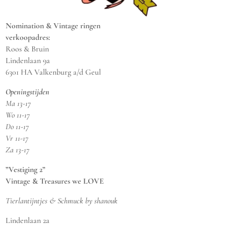
Nomination & Vintage ringen
verkoopadres:
Roos & Bruin
Lindenlaan 9a
6301 HA Valkenburg a/d Geul
Openingstijden
Ma 13-17
Wo 11-17
Do 11-17
Vr 11-17
Za 13-17
”Vestiging 2”
Vintage & Treasures we LOVE
Tierlantijntjes & Schmuck by shanouk
Lindenlaan 2a