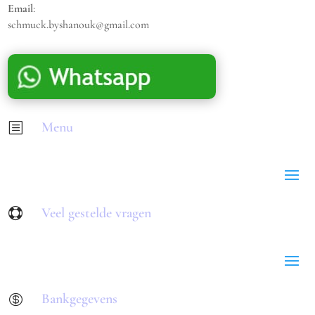
Email
:
schmuck.byshanouk@gmail.com
Menu
b
Veel gestelde vragen

Bankgegevens
