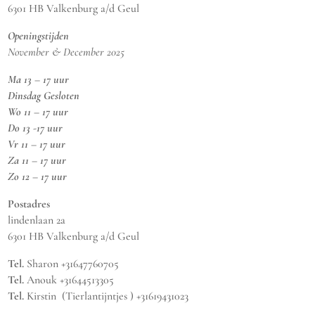
6301 HB Valkenburg a/d Geul
Openingstijden
November & December 2025
Ma 13 – 17 uur
Dinsdag Gesloten
Wo 11 – 17 uur
Do 13 -17 uur
Vr 11 – 17 uur
Za 11 – 17 uur
Zo 12 – 17 uur
Postadres
lindenlaan 2a
6301 HB Valkenburg a/d Geul
Tel.
Sharon +31647760705
Tel.
Anouk +31644513305
Tel.
Kirstin (Tierlantijntjes ) +31619431023