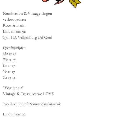
Nomination & Vintage ringen
verkoopadres:
Roos & Bruin
Lindenlaan 9a
6301 HA Valkenburg a/d Geul
Openingstijden
Ma 13-17
Wo 11-17
Do 11-17
Vr 11-17
Za 13-17
”Vestiging 2”
Vintage & Treasures we LOVE
Tierlantijntjes & Schmuck by shanouk
Lindenlaan 2a