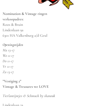
Nomination & Vintage ringen
verkoopadres:
Roos & Bruin
Lindenlaan 9a
6301 HA Valkenburg a/d Geul
Openingstijden
Ma 13-17
Wo 11-17
Do 11-17
Vr 11-17
Za 13-17
”Vestiging 2”
Vintage & Treasures we LOVE
Tierlantijntjes & Schmuck by shanouk
Lindenlaan 2a