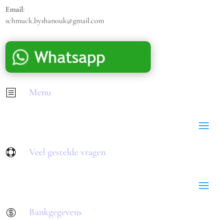
Email
:
schmuck.byshanouk@gmail.com
Menu
b
Veel gestelde vragen

Bankgegevens
