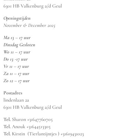
6301 HB Valkenburg a/d Geul
Openingstijden
November & December 2025
Ma 13 – 17 uur
Dinsdag Gesloten
Wo 11 – 17 uur
Do 13 -17 uur
Vr 11 – 17 uur
Za 11 – 17 uur
Zo 12 – 17 uur
Postadres
lindenlaan 2a
6301 HB Valkenburg a/d Geul
Tel.
Sharon +31647760705
Tel.
Anouk +31644513305
Tel.
Kirstin (Tierlantijntjes ) +31619431023