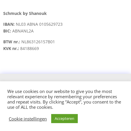
Schmuck by Shanouk
IBAN:
NL03 ABNA 0105629723
BIC:
ABNANL2A
BTW nr.:
NL863126157B01
KVK nr.:
84188669
Copyright © 2021 schmuck.byshanouk@gmail.com
We use cookies on our website to give you the most
relevant experience by remembering your preferences
Design and hosted by:
and repeat visits. By clicking “Accept”, you consent to the
use of ALL the cookies.
Cookie instellingen
Accepteren