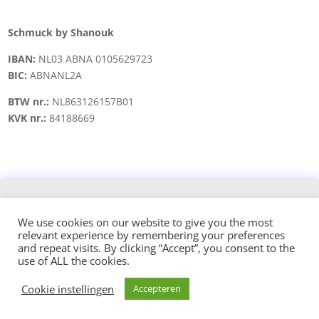
Schmuck by Shanouk
IBAN:
NL03 ABNA 0105629723
BIC:
ABNANL2A
BTW nr.:
NL863126157B01
KVK nr.:
84188669
Copyright © 2021 schmuck.byshanouk@gmail.com
We use cookies on our website to give you the most
relevant experience by remembering your preferences
Design and hosted by:
and repeat visits. By clicking “Accept”, you consent to the
use of ALL the cookies.
Cookie instellingen
Accepteren