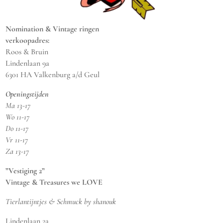
Nomination & Vintage ringen
verkoopadres:
Roos & Bruin
Lindenlaan 9a
6301 HA Valkenburg a/d Geul
Openingstijden
Ma 13-17
Wo 11-17
Do 11-17
Vr 11-17
Za 13-17
”Vestiging 2”
Vintage & Treasures we LOVE
Tierlantijntjes & Schmuck by shanouk
Lindenlaan 2a