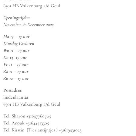
6301 HB Valkenburg a/d Geul
Openingstijden
November & December 2025
Ma 13 – 17 uur
Dinsdag Gesloten
Wo 11 – 17 uur
Do 13 -17 uur
Vr 11 – 17 uur
Za 11 – 17 uur
Zo 12 – 17 uur
Postadres
lindenlaan 2a
6301 HB Valkenburg a/d Geul
Tel.
Sharon +31647760705
Tel.
Anouk +31644513305
Tel.
Kirstin (Tierlantijntjes ) +31619431023