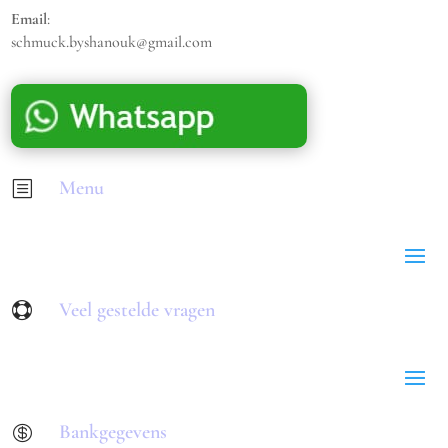
Email
:
schmuck.byshanouk@gmail.com
Menu
b
Veel gestelde vragen

Bankgegevens
