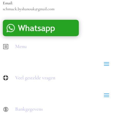
Email
:
schmuck.byshanouk@gmail.com
Menu
b
Veel gestelde vragen

Bankgegevens
