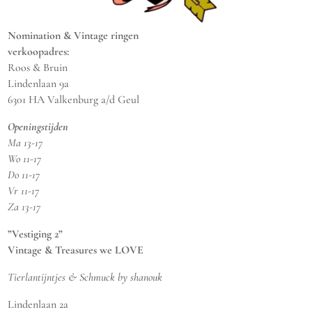
Nomination & Vintage ringen
verkoopadres:
Roos & Bruin
Lindenlaan 9a
6301 HA Valkenburg a/d Geul
Openingstijden
Ma 13-17
Wo 11-17
Do 11-17
Vr 11-17
Za 13-17
”Vestiging 2”
Vintage & Treasures we LOVE
Tierlantijntjes & Schmuck by shanouk
Lindenlaan 2a