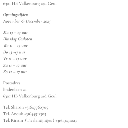
6301 HB Valkenburg a/d Geul
Openingstijden
November & December 2025
Ma 13 – 17 uur
Dinsdag Gesloten
Wo 11 – 17 uur
Do 13 -17 uur
Vr 11 – 17 uur
Za 11 – 17 uur
Zo 12 – 17 uur
Postadres
lindenlaan 2a
6301 HB Valkenburg a/d Geul
Tel.
Sharon +31647760705
Tel.
Anouk +31644513305
Tel.
Kirstin (Tierlantijntjes ) +31619431023