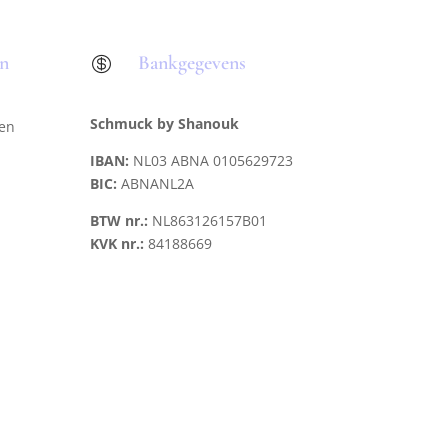
en
Bankgegevens

Schmuck by Shanouk
len
IBAN:
NL03 ABNA 0105629723
BIC:
ABNANL2A
BTW nr.:
NL863126157B01
KVK nr.:
84188669