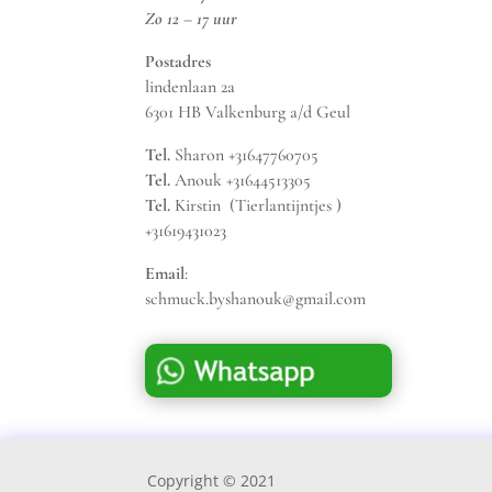
Zo 12 – 17 uur
Postadres
lindenlaan 2a
6301 HB Valkenburg a/d Geul
Tel.
Sharon +31647760705
Tel.
Anouk +31644513305
Tel.
Kirstin (Tierlantijntjes )
+31619431023
Email
:
schmuck.byshanouk@gmail.com
Copyright © 2021