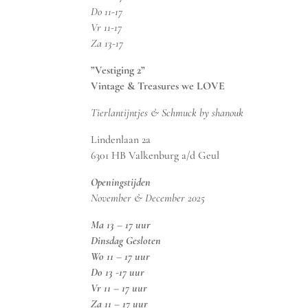
Do 11-17
Vr 11-17
Za 13-17
”Vestiging 2”
Vintage & Treasures we LOVE
Tierlantijntjes & Schmuck by shanouk
Lindenlaan 2a
6301 HB Valkenburg a/d Geul
Openingstijden
November & December 2025
Ma 13 – 17 uur
Dinsdag Gesloten
Wo 11 – 17 uur
Do 13 -17 uur
Vr 11 – 17 uur
Za 11 – 17 uur