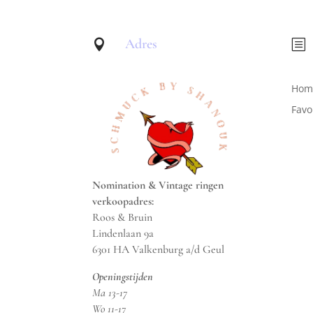
Adres

b
Hom
Favo
Nomination & Vintage ringen
verkoopadres:
Roos & Bruin
Lindenlaan 9a
6301 HA Valkenburg a/d Geul
Openingstijden
Ma 13-17
Wo 11-17