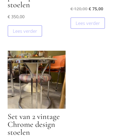
stoelen
Oorspronkelijke
Huidige
€
120,00
€
75,00
prijs
prijs
€
350,00
Lees verder
was:
is:
Lees verder
€ 120,00.
€ 75,00.
Set van 2 vintage
Chrome design
stoelen