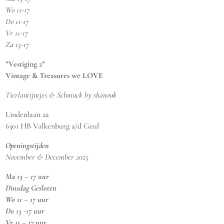
Wo 11-17
Do 11-17
Vr 11-17
Za 13-17
”Vestiging 2”
Vintage & Treasures we LOVE
Tierlantijntjes & Schmuck by shanouk
Lindenlaan 2a
6301 HB Valkenburg a/d Geul
Openingstijden
November & December 2025
Ma 13 – 17 uur
Dinsdag Gesloten
Wo 11 – 17 uur
Do 13 -17 uur
Vr 11 – 17 uur