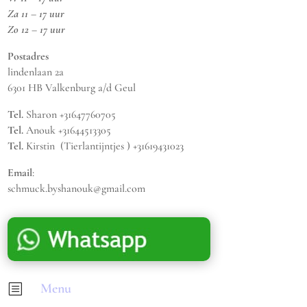
Za 11 – 17 uur
Zo 12 – 17 uur
Postadres
lindenlaan 2a
6301 HB Valkenburg a/d Geul
Tel.
Sharon +31647760705
Tel.
Anouk +31644513305
Tel.
Kirstin (Tierlantijntjes ) +31619431023
Email
:
schmuck.byshanouk@gmail.com
Menu
b