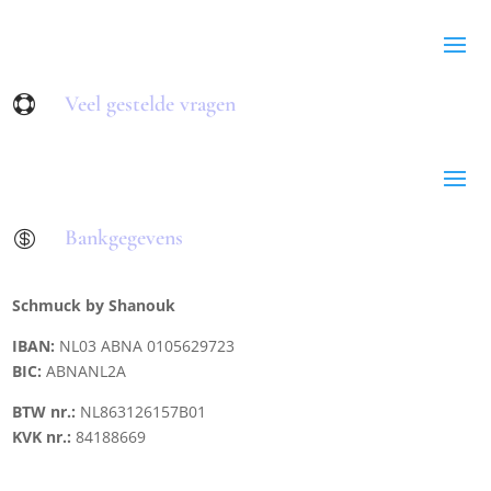
Veel gestelde vragen

Bankgegevens

Schmuck by Shanouk
IBAN:
NL03 ABNA 0105629723
BIC:
ABNANL2A
BTW nr.:
NL863126157B01
KVK nr.:
84188669