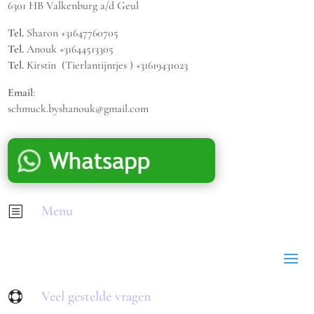
6301 HB Valkenburg a/d Geul
Tel.
Sharon +31647760705
Tel.
Anouk +31644513305
Tel.
Kirstin (Tierlantijntjes ) +31619431023
Email
:
schmuck.byshanouk@gmail.com
Menu
b
Veel gestelde vragen
