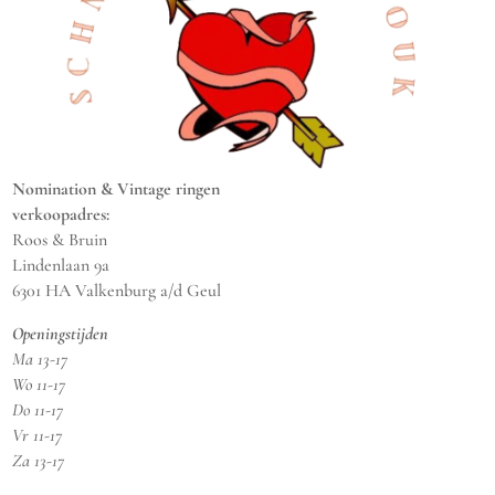
Nomination & Vintage ringen
verkoopadres:
Roos & Bruin
Lindenlaan 9a
6301 HA Valkenburg a/d Geul
Openingstijden
Ma 13-17
Wo 11-17
Do 11-17
Vr 11-17
Za 13-17