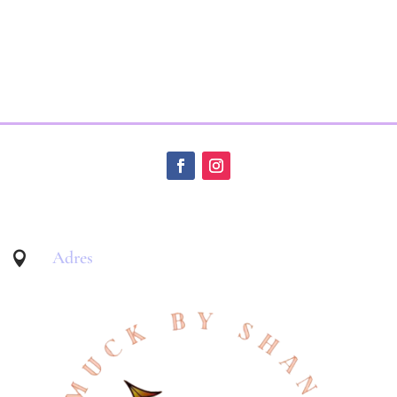
€ 159,00.
€ 120,00.
Adres
