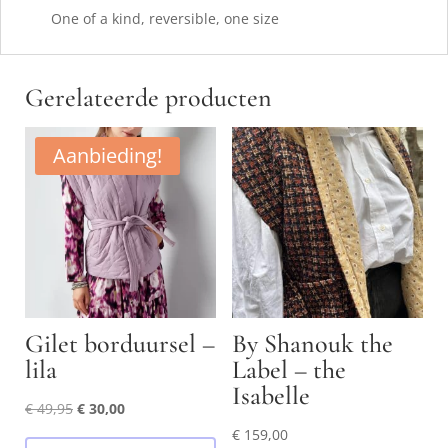
One of a kind, reversible, one size
Gerelateerde producten
Aanbieding!
Gilet borduursel –
By Shanouk the
lila
Label – the
Isabelle
Oorspronkelijke
Huidige
€
49,95
€
30,00
prijs
prijs
€
159,00