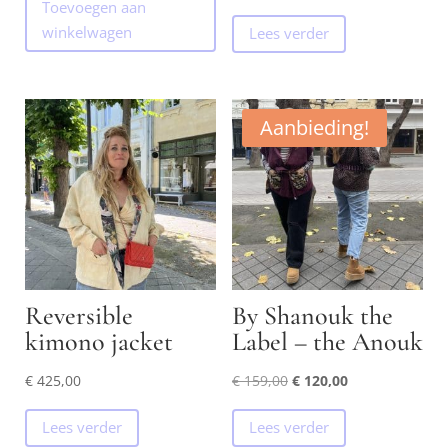
Toevoegen aan
was:
is:
winkelwagen
Lees verder
€ 49,95.
€ 30,00.
Aanbieding!
Reversible
By Shanouk the
kimono jacket
Label – the Anouk
Oorspronkelijke
Huidige
€
425,00
€
159,00
€
120,00
prijs
prijs
Lees verder
Lees verder
was:
is: