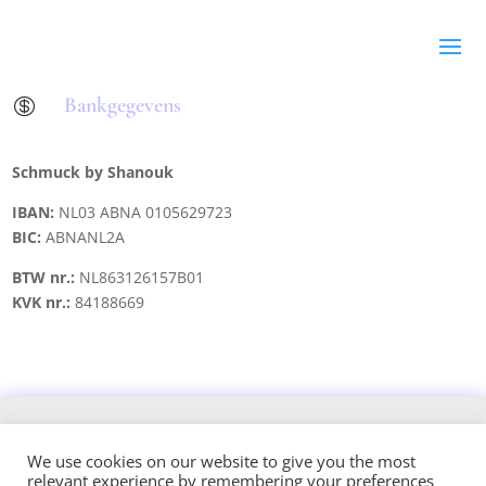
Bankgegevens

Schmuck by Shanouk
IBAN:
NL03 ABNA 0105629723
BIC:
ABNANL2A
BTW nr.:
NL863126157B01
KVK nr.:
84188669
Copyright © 2021 schmuck.byshanouk@gmail.com
We use cookies on our website to give you the most
relevant experience by remembering your preferences