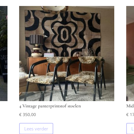
4 Vintage panterprintstof stoelen
Mid
€
350,00
€
17
Lees verder
L