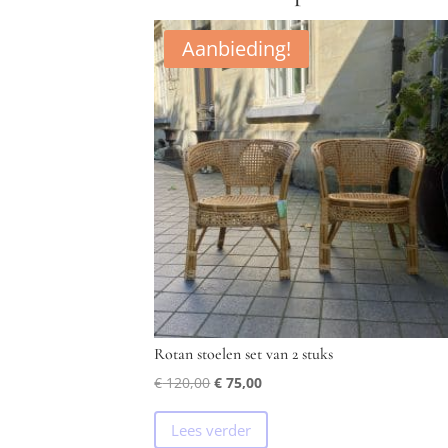
Aanbieding!
Rotan stoelen set van 2 stuks
Oorspronkelijke
Huidige
€
120,00
€
75,00
prijs
prijs
Lees verder
was:
is: