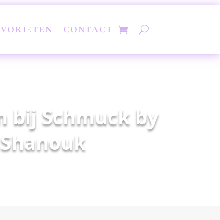
AVORIETEN
CONTACT
 bij Schmuck by
Shanouk