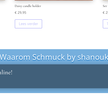
Daisy candle holder
Set
€
29,95
€
2
Lees verder
Waarom Schmuck by shanou
line!