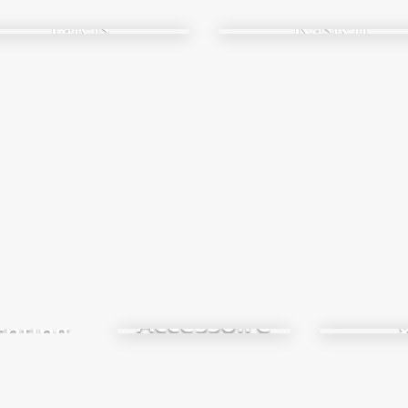
Tafels
Kasten
Ko
Accessoire
chting
s
taf