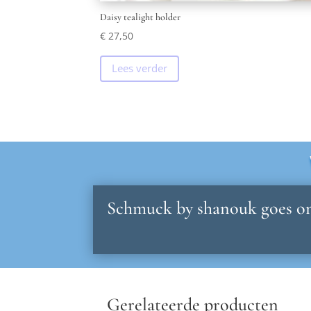
Daisy tealight holder
€
27,50
Lees verder
Schmuck by shanouk goes on
Gerelateerde producten