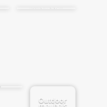
Barkrukken
ken
&
elen
Outdoor
meubels