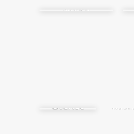
Stoelen
Overige
Verli
meubels